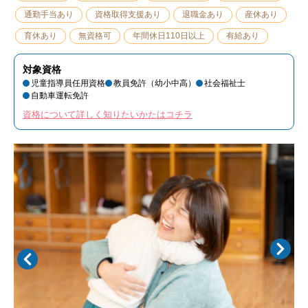
通勤手当あり
資格取得支援あり
退職金あり
産休あり
育休あり
無資格可
年間休日110日以上
有給あり
対象資格
児童指導員任用資格
教員免許（幼小中高）
社会福祉士
自動車運転免許
資格について詳しく知りたいかたはコチラ