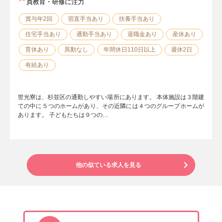
員教育・研修に注力
賞与年2回
宿直手当あり
扶養手当あり
住宅手当あり
通勤手当あり
退職金あり
産休あり
育休あり
異動なし
年間休日110日以上
週休2日
有給あり
世光寮は、杉並区の通勤しやすい場所にあります。 本体施設は３階建
ての中に５つのホームがあり、その近隣には４つのグループホームが
あります。 子どもたちは９つの…
他の似ている求人を見る