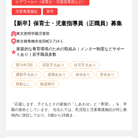
ケアワーカー（保育士・児童指導員など）
児童養護施設
新卒
【新卒】保育士・児童指導員（正職員）募集
東京恵明学園児童部
東京都青梅市友田町2-714-1
家庭的な養育環境のための取組み｜メンター制度などサポー
トあり｜若手職員多数
賞与年2回
宿直手当あり
住宅手当あり
通勤手当あり
退職金あり
産休あり
育休あり
異動なし
無資格可
「応援します、子どもとその家族の『しあわせ』と『希望』」を、学
園の使命としています。 当法人では、乳児院と児童養護施設が同じ敷
地内に併設しており、0歳から18歳ま…