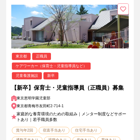
東京都
正職員
ケアワーカー（保育士・児童指導員など）
児童養護施設
新卒
【新卒】保育士・児童指導員（正職員）募集
東京恵明学園児童部
東京都青梅市友田町2-714-1
家庭的な養育環境のための取組み｜メンター制度などサポー
トあり｜若手職員多数
賞与年2回
宿直手当あり
住宅手当あり
通勤手当あり
退職金あり
産休あり
育休あり