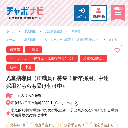
ログイン
新規登録
ホーム
求人情報
児童養護施設
東京都
ホーム
求人情報
ケアワーカー（保育士・児童指導員など）
東京都
東京都
正職員
ケアワーカー（保育士・児童指導員など）
児童養護施設
新卒
中途
児童指導員（正職員）募集！新卒採用、中途
採用どちらも受け付け中♪
こどものうち八栄寮
東京都八王子市館町2232-1
GoogleMap
家庭的な養育環境のための取組み｜子どもがのびのびできる環境｜
労働環境の改善に注力
賞与年2回
宿直手当あり
扶養手当あり
住宅手当あり