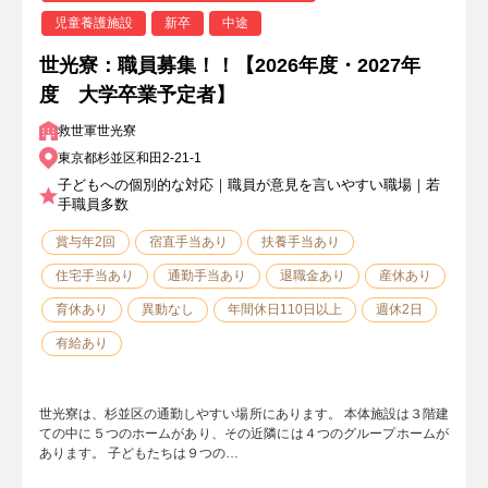
児童養護施設
新卒
中途
世光寮：職員募集！！【2026年度・2027年
度 大学卒業予定者】
救世軍世光寮
東京都杉並区和田2-21-1
子どもへの個別的な対応｜職員が意見を言いやすい職場｜若
手職員多数
賞与年2回
宿直手当あり
扶養手当あり
住宅手当あり
通勤手当あり
退職金あり
産休あり
育休あり
異動なし
年間休日110日以上
週休2日
有給あり
世光寮は、杉並区の通勤しやすい場所にあります。 本体施設は３階建
ての中に５つのホームがあり、その近隣には４つのグループホームが
あります。 子どもたちは９つの…