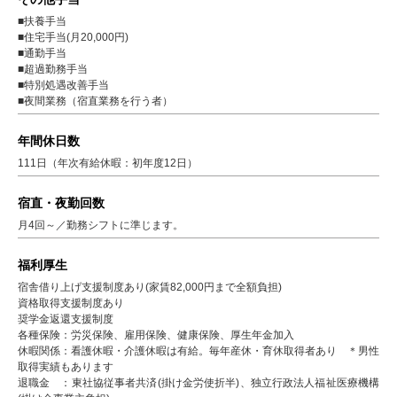
■扶養手当
■住宅手当(月20,000円)
■通勤手当
■超過勤務手当
■特別処遇改善手当
■夜間業務（宿直業務を行う者）
年間休日数
111日（年次有給休暇：初年度12日）
宿直・夜勤回数
月4回～／勤務シフトに準じます。
福利厚生
宿舎借り上げ支援制度あり(家賃82,000円まで全額負担)
資格取得支援制度あり
奨学金返還支援制度
各種保険：労災保険、雇用保険、健康保険、厚生年金加入
休暇関係：看護休暇・介護休暇は有給。毎年産休・育休取得者あり ＊男性
取得実績もあります
退職金 ：東社協従事者共済(掛け金労使折半)、独立行政法人福祉医療機構