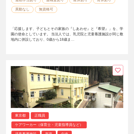
異動なし
無資格可
「応援します、子どもとその家族の『しあわせ』と『希望』」を、学
園の使命としています。 当法人では、乳児院と児童養護施設が同じ敷
地内に併設しており、0歳から18歳ま…
東京都
正職員
ケアワーカー（保育士・児童指導員など）
児童養護施設
新卒
中途