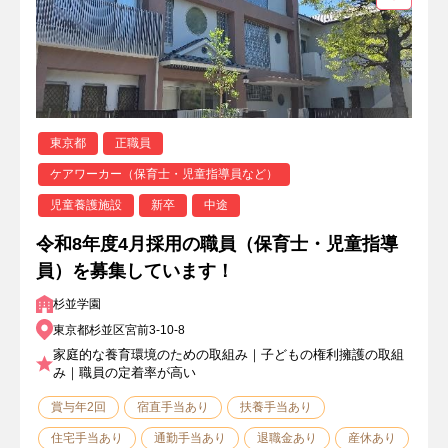
東京都
正職員
ケアワーカー（保育士・児童指導員など）
児童養護施設
新卒
中途
令和8年度4月採用の職員（保育士・児童指導
員）を募集しています！
杉並学園
東京都杉並区宮前3-10-8
家庭的な養育環境のための取組み｜子どもの権利擁護の取組
み｜職員の定着率が高い
賞与年2回
宿直手当あり
扶養手当あり
住宅手当あり
通勤手当あり
退職金あり
産休あり