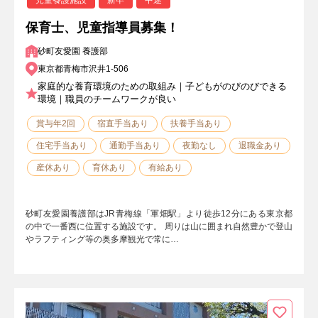
保育士、児童指導員募集！
砂町友愛園 養護部
東京都青梅市沢井1-506
家庭的な養育環境のための取組み｜子どもがのびのびできる
環境｜職員のチームワークが良い
賞与年2回
宿直手当あり
扶養手当あり
住宅手当あり
通勤手当あり
夜勤なし
退職金あり
産休あり
育休あり
有給あり
砂町友愛園養護部はJR青梅線「軍畑駅」より徒歩12分にある東京都
の中で一番西に位置する施設です。 周りは山に囲まれ自然豊かで登山
やラフティング等の奥多摩観光で常に…