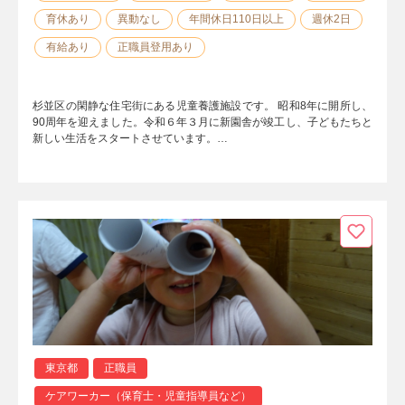
育休あり
異動なし
年間休日110日以上
週休2日
有給あり
正職員登用あり
杉並区の閑静な住宅街にある児童養護施設です。 昭和8年に開所し、
90周年を迎えました。令和６年３月に新園舎が竣工し、子どもたちと
新しい生活をスタートさせています。…
東京都
正職員
ケアワーカー（保育士・児童指導員など）