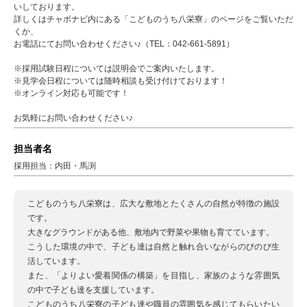
いしております。
詳しくはチャボナビ内にある「こどものうち八栄寮」のページをご覧いただ
くか、
お電話にてお問い合わせください♪（TEL：042-661-5891）
※採用試験日程については説明会でご案内いたします。
※見学会日程については随時相談も受け付けております！
※オンライン対応も可能です！
お気軽にお問い合わせください♪
担当者名
採用担当：内田・馬渕
こどものうち八栄寮は、広大な敷地とたくさんの自然が特徴の施設
です。
大きなグラウンドがある他、敷地内で野菜や果物も育てています。
こうした環境の中で、子ども達は自然と触れ合いながらのびのび生
活しています。
また、「よりよい愛着関係の構築」を目指し、家族のような雰囲気
の中で子ども達を支援しています。
こどものうち八栄寮の子ども達や職員の雰囲気を感じてもらいたい