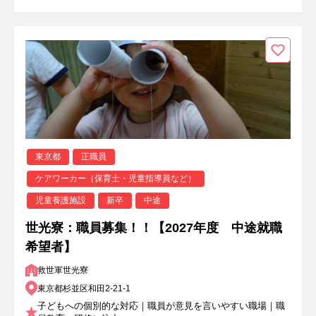
東京都
正職員
ケアワーカー（保育士・児童指導員など）
児童養護施設
新卒
中途
世光寮：職員募集！！【2027年度 中途就職
希望者】
救世軍世光寮
東京都杉並区和田2-21-1
子どもへの個別的な対応｜職員が意見を言いやすい職場｜職