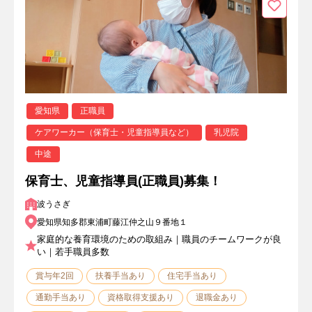
愛知県
正職員
ケアワーカー（保育士・児童指導員など）
乳児院
中途
保育士、児童指導員(正職員)募集！
波うさぎ
愛知県知多郡東浦町藤江仲之山９番地１
家庭的な養育環境のための取組み｜職員のチームワークが良
い｜若手職員多数
賞与年2回
扶養手当あり
住宅手当あり
通勤手当あり
資格取得支援あり
退職金あり