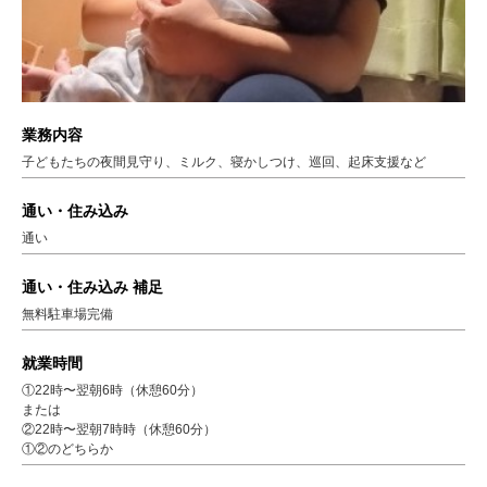
業務内容
子どもたちの夜間見守り、ミルク、寝かしつけ、巡回、起床支援など
通い・住み込み
通い
通い・住み込み 補足
無料駐車場完備
就業時間
①22時〜翌朝6時（休憩60分）
または
②22時〜翌朝7時時（休憩60分）
①②のどちらか