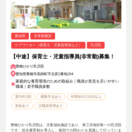
愛知県
非常勤職員
ケアワーカー（保育士・児童指導員など）
乳児院
【中途】保育士・児童指導員(非常勤)募集！
豊橋ひかり乳児院
愛知県豊橋市高師町字北原1番地104
家庭的な養育環境のための取組み｜職員が意見を言いやすい
職場｜若手職員多数
賞与年2回
通勤手当あり
年間休日110日以上
有給あり
正職員登用あり
豊橋ひかり乳児院は、児童福祉施設であり、東三河地区唯一の乳児院
です。担当養育制を導入し、個別での関わりを意識して行っていま