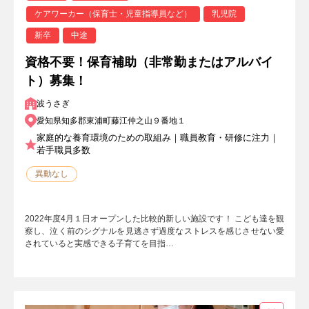
ケアワーカー（保育士・児童指導員など）
乳児院
新卒
中途
資格不要！保育補助（非常勤またはアルバイ
ト）募集！
波うさぎ
愛知県知多郡東浦町藤江仲之山９番地１
家庭的な養育環境のための取組み｜職員教育・研修に注力｜
若手職員多数
異動なし
2022年度4月１日オープンした比較的新しい施設です！ こども達を観
察し、泣く前のシグナルを見逃さず過度なストレスを感じさせない愛
されていると実感できる子育てを目指…