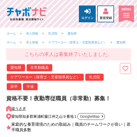
ログイン
新規登録
ホーム
求人情報
乳児院
愛知県
ホーム
求人情報
ケアワーカー（保育士・児童指導員など）
愛知県
こちらの求人は募集終了いたしました。
愛知県
非常勤職員
ケアワーカー（保育士・児童指導員など）
乳児院
新卒
中途
資格不要！夜勤専従職員（非常勤）募集！
波うさぎ
愛知県知多郡東浦町藤江仲之山９番地１
GoogleMap
家庭的な養育環境のための取組み｜職員のチームワークが良い｜若
手職員多数