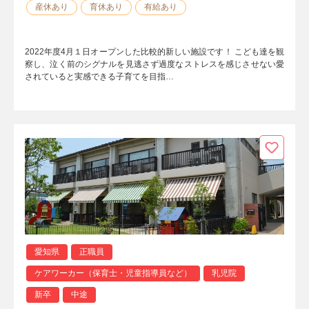
産休あり
育休あり
有給あり
2022年度4月１日オープンした比較的新しい施設です！ こども達を観
察し、泣く前のシグナルを見逃さず過度なストレスを感じさせない愛
されていると実感できる子育てを目指…
愛知県
正職員
ケアワーカー（保育士・児童指導員など）
乳児院
新卒
中途