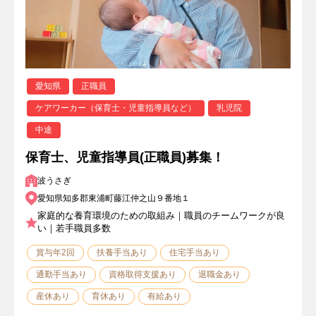
愛知県
正職員
ケアワーカー（保育士・児童指導員など）
乳児院
中途
保育士、児童指導員(正職員)募集！
波うさぎ
愛知県知多郡東浦町藤江仲之山９番地１
家庭的な養育環境のための取組み｜職員のチームワークが良
い｜若手職員多数
賞与年2回
扶養手当あり
住宅手当あり
通勤手当あり
資格取得支援あり
退職金あり
産休あり
育休あり
有給あり