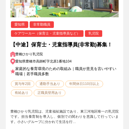
愛知県
非常勤職員
ケアワーカー（保育士・児童指導員など）
乳児院
【中途】保育士・児童指導員(非常勤)募集！
豊橋ひかり乳児院
愛知県豊橋市高師町字北原1番地104
家庭的な養育環境のための取組み｜職員が意見を言いやすい
職場｜若手職員多数
賞与年2回
通勤手当あり
年間休日110日以上
有給あり
正職員登用あり
豊橋ひかり乳児院は、児童福祉施設であり、東三河地区唯一の乳児院
です。担当養育制を導入し、個別での関わりを意識して行っていま
す。小さいグループに分かれて生活を行…