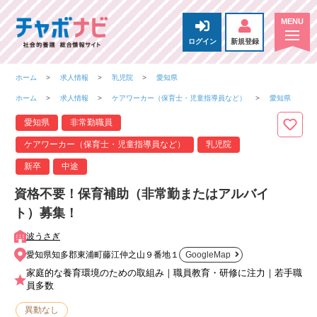
ログイン
新規登録
ホーム
求人情報
乳児院
愛知県
ホーム
求人情報
ケアワーカー（保育士・児童指導員など）
愛知県
愛知県
非常勤職員
ケアワーカー（保育士・児童指導員など）
乳児院
新卒
中途
資格不要！保育補助（非常勤またはアルバイ
ト）募集！
波うさぎ
愛知県知多郡東浦町藤江仲之山９番地１
GoogleMap
家庭的な養育環境のための取組み｜職員教育・研修に注力｜若手職
員多数
異動なし