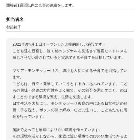
面接後1週間以内に合否の連絡をします。
担当者名
都築祐子
2022年度4月１日オープンした比較的新しい施設です！
こども達を観察し、泣く前のシグナルを見逃さず過度なストレスを
感じさせない愛されていると実感できる子育てを目指しています。
マリア・モンテッソーリの、環境を大切にする子育てを目指してい
ます。
こどもは、自立・発達していこうとする力にあふれています。こど
もの興味・発達の方向性をよく観て、その部分を満たすこと、のば
すことのできる環境を整え、生活を支援します。
日常生活を大切にし、モンテッソーリ教育の中にある日常生活の項
目（手を洗う、ボタンの開け締め）などに注力し、こどもたちに養
育を行っています。
施設であっても家庭により近い環境を作っています。
その環境を活かしながら、家庭に近い環境でのびのび生活できるよ