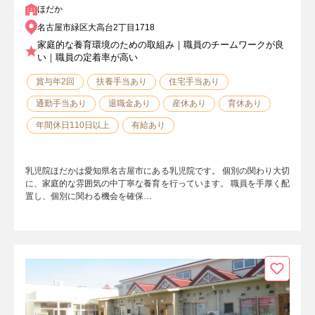
ほだか
名古屋市緑区大高台2丁目1718
家庭的な養育環境のための取組み｜職員のチームワークが良
い｜職員の定着率が高い
賞与年2回
扶養手当あり
住宅手当あり
通勤手当あり
退職金あり
産休あり
育休あり
年間休日110日以上
有給あり
乳児院ほだかは愛知県名古屋市にある乳児院です。 個別の関わり大切
に、家庭的な雰囲気の中丁寧な養育を行っています。 職員を手厚く配
置し、個別に関わる機会を確保…