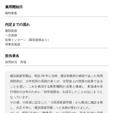
雇用開始日
随時募集
内定までの流れ
書類面接
一次面接
短期インターン（園長面接あり）
理事長面接
担当者名
採用担当 馬場
横浜家庭学園は、明治 39 年に当時、横浜刑務所の典獄であった有馬
四郎助が、少年犯罪の原因の多くが、生育途上の境遇の結果である
ことを思い、これを救済する教育機関が 必要と痛感し、釈放者や非
行傾向の少年のために「幼年保護会」を設立したことがはじま りと
なっています。
その後、小田原に設立した「小田原家庭学園」から横浜に施設を移
し、大正 4 年に「横浜家庭学園」へと名称が変わりました。