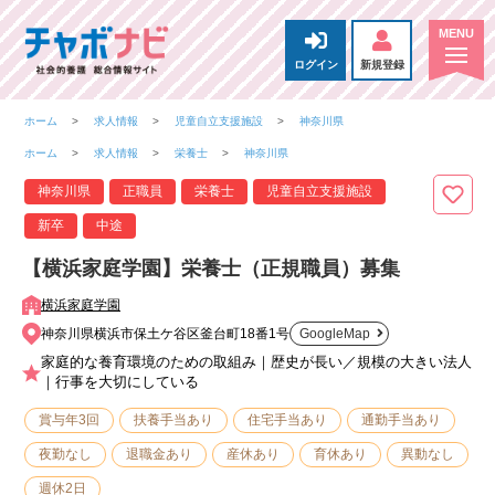
ログイン
新規登録
ホーム
求人情報
児童自立支援施設
神奈川県
ホーム
求人情報
栄養士
神奈川県
神奈川県
正職員
栄養士
児童自立支援施設
新卒
中途
【横浜家庭学園】栄養士（正規職員）募集
横浜家庭学園
神奈川県横浜市保土ケ谷区釜台町18番1号
GoogleMap
家庭的な養育環境のための取組み｜歴史が長い／規模の大きい法人
｜行事を大切にしている
賞与年3回
扶養手当あり
住宅手当あり
通勤手当あり
夜勤なし
退職金あり
産休あり
育休あり
異動なし
週休2日