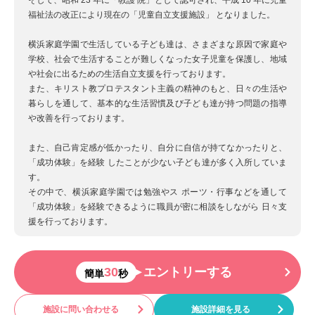
そして、昭和 23 年に「教護 院」として認可され、平成 10 年に児童
福祉法の改正により現在の「児童自立支援施設」 となりました。
横浜家庭学園で生活している子ども達は、さまざまな原因で家庭や
学校、社会で生活することが難しくなった女子児童を保護し、地域
や社会に出るための生活自立支援を行っております。
また、キリスト教プロテスタント主義の精神のもと、日々の生活や
暮らしを通して、基本的な生活習慣及び子ども達が持つ問題の指導
や改善を行っております。
また、自己肯定感が低かったり、自分に自信が持てなかったりと、
「成功体験」を経験 したことが少ない子ども達が多く入所していま
す。
その中で、横浜家庭学園では勉強やス ポーツ・行事などを通して
「成功体験」を経験できるように職員が密に相談をしながら 日々支
援を行っております。
30
エントリーする
簡単
秒
施設に問い合わせる
施設詳細を見る