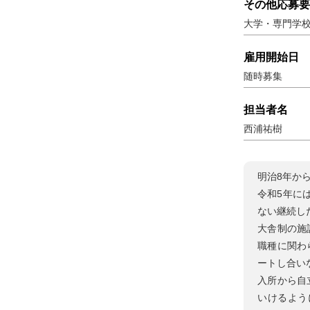
その他応募要
大学・専門学
雇用開始日
随時募集
担当者名
西浦祐樹
明治8年か
令和5年に
ない継続し
大舎制の施
職種に関わ
ートし合い
入所から自
いけるよう