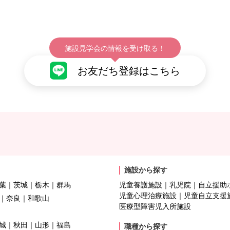
施設見学会の情報を受け取る！
お友だち登録はこちら
施設から探す
葉
茨城
栃木
群馬
児童養護施設
乳児院
自立援助
児童心理治療施設
児童自立支援
奈良
和歌山
医療型障害児入所施設
城
秋田
山形
福島
職種から探す