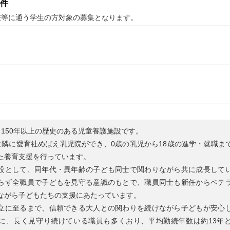
件
校等に通う学生の方対象の募集となります。
ら150年以上の歴史のある児童養護施設です。
は隣に愛育社めばえ乳児院ができ、0歳の乳児から18歳の進学・就職ま
た養育支援を行っています。
設として、同年代・異年齢の子ども同士で関わりながら共に成長して
らず全職員で子どもを見守る意識のもとで、職員同士も新任からベテ
ながら子どもたちの支援にあたっています。
立に至るまで、信頼できる大人との関わりを続けながら子どもが安心
に、長く見守り続けている職員も多くおり、平均勤続年数は約13年