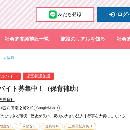
ログ
友だち登録
社会的養護施設一覧
施設のリアルを知る
社会
大阪府
アルバイト
児童養護施設
バイト募集中！（保育補助）
設愛育社
中区八田南之町219
GoogleMap
びのびできる環境｜歴史が長い／規模の大きい法人｜行事を大切にしている
宿直なし
異動なし
無資格可
正職員登用あり