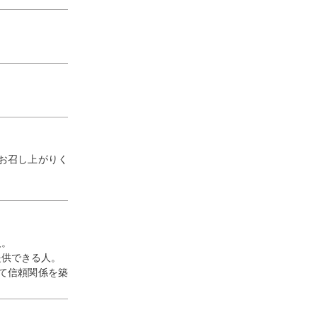
お召し上がりく
人。
提供できる人。
て信頼関係を築