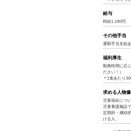
給与
時給1,180円
その他手当
通勤手当支給
福利厚生
勤務時間に応
ださい！）
＊1食あたり3
求める人物像
児童福祉につ
児童養護施設
定期的・継続
ける人。