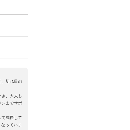
で、切れ目の
いき、大人も
ランまでサポ
して成長して
となっていま