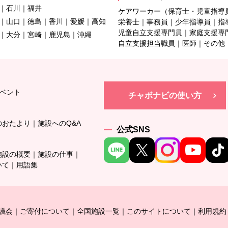
石川
福井
ケアワーカー（保育士・児童指導
山口
徳島
香川
愛媛
高知
栄養士
事務員
少年指導員
指
児童自立支援専門員
家庭支援専
大分
宮崎
鹿児島
沖縄
自立支援担当職員
医師
その他
ベント
チャボナビの使い方
のおたより
施設へのQ&A
公式SNS
施設の概要
施設の仕事
いて
用語集
議会
ご寄付について
全国施設一覧
このサイトについて
利用規約