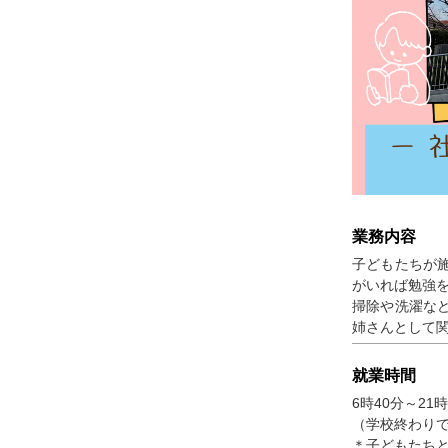
業務内容
子どもたちが
がいれば勉強
掃除や洗濯な
姉さんとして
就業時間
6時40分～2
（学校終わりで
＊子どもたち