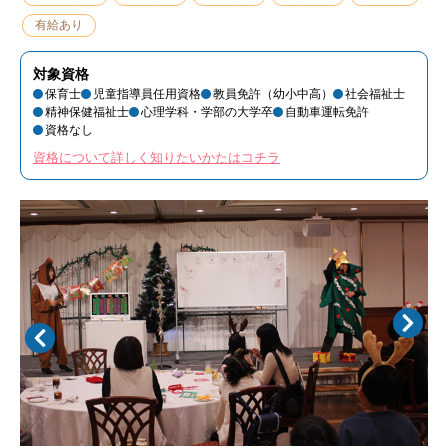
有給あり
対象資格
保育士
児童指導員任用資格
教員免許（幼小中高）
社会福祉士
精神保健福祉士
心理学科・学部の大学卒
自動車運転免許
資格なし
資格について詳しく知りたいかたはコチラ