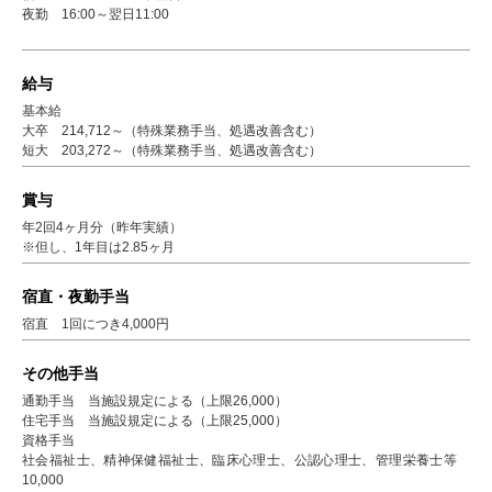
夜勤 16:00～翌日11:00
給与
基本給
大卒 214,712～（特殊業務手当、処遇改善含む）
短大 203,272～（特殊業務手当、処遇改善含む）
賞与
年2回4ヶ月分（昨年実績）
※但し、1年目は2.85ヶ月
宿直・夜勤手当
宿直 1回につき4,000円
その他手当
通勤手当 当施設規定による（上限26,000）
住宅手当 当施設規定による（上限25,000）
資格手当
社会福祉士、精神保健福祉士、臨床心理士、公認心理士、管理栄養士等
10,000