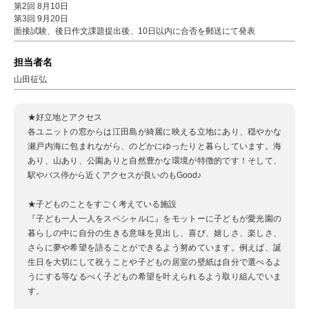
第2回 8月10日
第3回 9月20日
面接試験、後日作文課題提出後、10日以内に合否を郵送にて発表
担当者名
山田征弘
★好立地とアクセス
各ユニットの窓からは江田島が綺麗に映える立地にあり、穏やかな
瀬戸内海に包まれながら、のどかにゆったりと暮らしています。海
あり、山あり、公園ありと自然豊かな環境が特徴的です！そして、
駅やバス停から近くアクセスが良いのもGood♪
★子どものことをすごく考えている施設
『子ども一人一人をスペシャルに』をモットーに子どもが愛光園の
暮らしの中に自分の生きる意味を見出し、喜び、嬉しさ、楽しさ、
さらに夢や希望を語ることができるよう努めています。例えば、誕
生日を大切にして祝うことや子どもの居室の壁紙は自分で選べるよ
うにする等なるべく子どもの希望を叶えられるよう取り組んでいま
す。