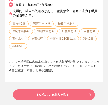
広島県福山市加茂町下加茂899
先駆的・独自の取組みがある｜職員教育・研修に注力｜職員
の定着率が高い
賞与年2回
宿直手当あり
扶養手当あり
住宅手当あり
通勤手当あり
退職金あり
産休あり
育休あり
無資格可
年間休日110日以上
週休2日
有給あり
こぶしヶ丘学園は広島県福山市にある児童養護施設です。良いところ
は沢山ありますが、厳選した3つの特徴をご紹介！ ［①：温かみある
綺麗な施設］ 本園、地域小規模児…
他の似ている求人を見る