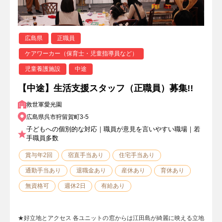
広島県
正職員
ケアワーカー（保育士・児童指導員など）
児童養護施設
中途
【中途】生活支援スタッフ（正職員）募集!!
救世軍愛光園
広島県呉市狩留賀町3-5
子どもへの個別的な対応｜職員が意見を言いやすい職場｜若
手職員多数
賞与年2回
宿直手当あり
住宅手当あり
通勤手当あり
退職金あり
産休あり
育休あり
無資格可
週休2日
有給あり
★好立地とアクセス 各ユニットの窓からは江田島が綺麗に映える立地