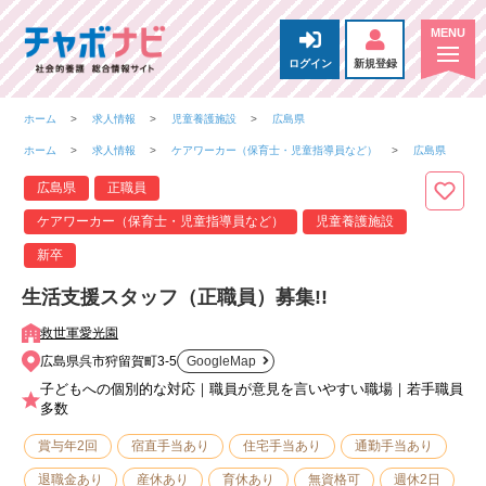
ログイン
新規登録
ホーム
求人情報
児童養護施設
広島県
ホーム
求人情報
ケアワーカー（保育士・児童指導員など）
広島県
広島県
正職員
ケアワーカー（保育士・児童指導員など）
児童養護施設
新卒
生活支援スタッフ（正職員）募集!!
救世軍愛光園
広島県呉市狩留賀町3-5
GoogleMap
子どもへの個別的な対応｜職員が意見を言いやすい職場｜若手職員
多数
賞与年2回
宿直手当あり
住宅手当あり
通勤手当あり
退職金あり
産休あり
育休あり
無資格可
週休2日