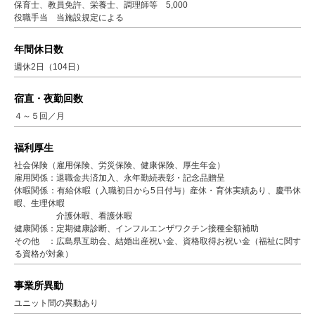
保育士、教員免許、栄養士、調理師等 5,000
役職手当 当施設規定による
年間休日数
週休2日（104日）
宿直・夜勤回数
４～５回／月
福利厚生
社会保険（雇用保険、労災保険、健康保険、厚生年金）
雇用関係：退職金共済加入、永年勤続表彰・記念品贈呈
休暇関係：有給休暇（入職初日から5日付与）産休・育休実績あり、慶弔休
暇、生理休暇
介護休暇、看護休暇
健康関係：定期健康診断、インフルエンザワクチン接種全額補助
その他 ：広島県互助会、結婚出産祝い金、資格取得お祝い金（福祉に関す
る資格が対象）
事業所異動
ユニット間の異動あり