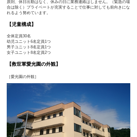
原則、休日出勤はなく、休みの日に業務連絡はしません。（緊急の場
合は除く）プライベートが充実することで仕事に対しても前向きにな
れるよう努めています。
【児童構成】
全体定員30名
幼児ユニット6名定員1つ
男子ユニット8名定員1つ
女子ユニット8名定員2つ
【救世軍愛光園の外観】
［愛光園の外観］