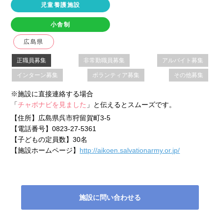
児童養護施設
小舎制
広島県
正職員募集
非常勤職員募集
アルバイト募集
インターン募集
ボランティア募集
その他募集
※施設に直接連絡する場合
「
チャボナビを見ました
」と伝えるとスムーズです。
【住所】
広島県呉市狩留賀町3-5
【電話番号】
0823-27-5361
【子どもの定員数】
30名
【施設ホームページ】
http://aikoen.salvationarmy.or.jp/
施設に問い合わせる