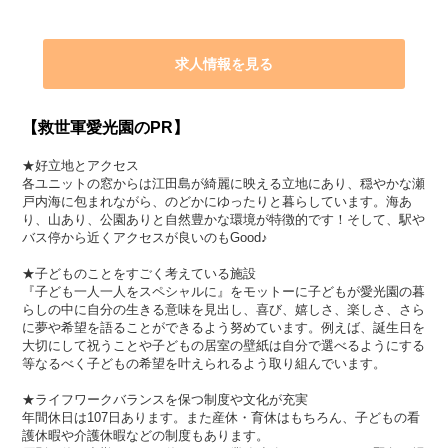
求人情報を見る
【救世軍愛光園のPR】
★好立地とアクセス
各ユニットの窓からは江田島が綺麗に映える立地にあり、穏やかな瀬
戸内海に包まれながら、のどかにゆったりと暮らしています。海あ
り、山あり、公園ありと自然豊かな環境が特徴的です！そして、駅や
バス停から近くアクセスが良いのもGood♪
★子どものことをすごく考えている施設
『子ども一人一人をスペシャルに』をモットーに子どもが愛光園の暮
らしの中に自分の生きる意味を見出し、喜び、嬉しさ、楽しさ、さら
に夢や希望を語ることができるよう努めています。例えば、誕生日を
大切にして祝うことや子どもの居室の壁紙は自分で選べるようにする
等なるべく子どもの希望を叶えられるよう取り組んでいます。
★ライフワークバランスを保つ制度や文化が充実
年間休日は107日あります。また産休・育休はもちろん、子どもの看
護休暇や介護休暇などの制度もあります。