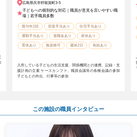
広島県呉市狩留賀町3-5
子どもへの個別的な対応｜職員が意見を言いやすい職
場｜若手職員多数
賞与年2回
宿直手当あり
住宅手当あり
通勤手当あり
退職金あり
産休あり
育休あり
無資格可
週休2日
有給あり
支
加
入所している子どもの生活支援、関係機関との連携、記録・支
援計画の立案 ケースカンファ、職員会議等の各種会議の参加
子どもとの外出、行事等の参加
この施設の職員インタビュー