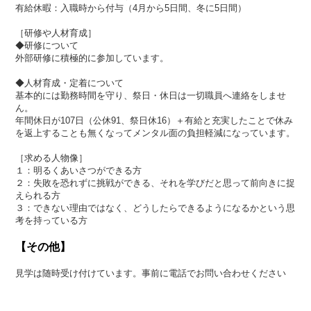
有給休暇：入職時から付与（4月から5日間、冬に5日間）
［研修や人材育成］
◆研修について
外部研修に積極的に参加しています。
◆人材育成・定着について
基本的には勤務時間を守り、祭日・休日は一切職員へ連絡をしませ
ん。
年間休日が107日（公休91、祭日休16）＋有給と充実したことで休み
を返上することも無くなってメンタル面の負担軽減になっています。
［求める人物像］
１：明るくあいさつができる方
２：失敗を恐れずに挑戦ができる、それを学びだと思って前向きに捉
えられる方
３：できない理由ではなく、どうしたらできるようになるかという思
考を持っている方
【その他】
見学は随時受け付けています。事前に電話でお問い合わせください