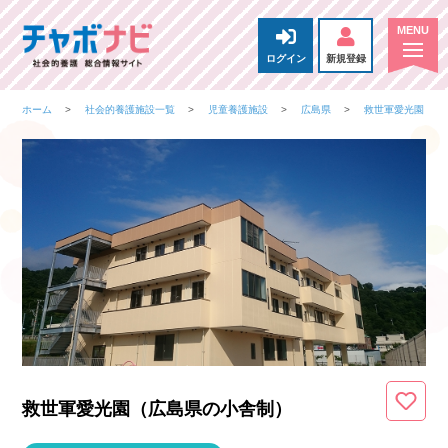
ログイン
新規登録
ホーム
社会的養護施設一覧
児童養護施設
広島県
救世軍愛光園
救世軍愛光園（広島県
の小舎制
）