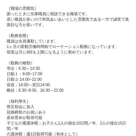
［職場の雰囲気］
困ったときに先輩職員に相談できる職場です。
若い職員が多いので和気あいあいとした雰囲気である一方で誠実で真
面目な方が多いです。
［勤務形態］
職員は全員通勤しています。
1ヶ月の変動労働時間制でローテーション勤務になっています。
宿直は月に4回を上限になるように努めています。
《勤務の種類》
早出：6:30～14:30
日勤１：9:00~17:00
日勤２:14:00~22:00
宿直：14:00～翌日14:00
断続：6:30~9:30、16:30～22:00
［福利厚生］
県互助会に加入
冠婚葬祭のお祝いあり
産休育休が取得可能
子どもの看護休暇：お子さん1人の場合10日間／年、2人の場合15日
間／年
介護休暇：週1日取得可能（有休として）