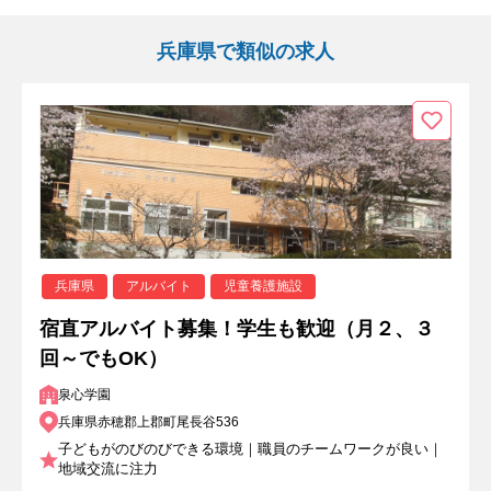
兵庫県で類似の求人
兵庫県
アルバイト
児童養護施設
宿直アルバイト募集！学生も歓迎（月２、３
回～でもOK）
泉心学園
兵庫県赤穂郡上郡町尾長谷536
子どもがのびのびできる環境｜職員のチームワークが良い｜
地域交流に注力