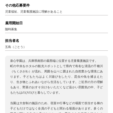
その他応募要件
児童福祉、児童養護施設に理解があること
雇用開始日
随時募集
担当者名
五島（ごとう）
泉心学園は、兵庫県南部の最西端に位置する児童養護施設です。
町の中央をホタルの観光スポットとして県内で有名な清流の千種川
（ちくさがわ）が流れ、周囲を山々に囲まれた自然豊かな環境にあ
ります。子どもたちはよく川遊びをしたり、昆虫や魚を捕まえた
り、生き物とふれあいながら生活をしています。ご近所の方の理解
もあり、野菜のおすそ分けをいただくなど温かい雰囲気の中、子ど
もたちはのびのびと暮らしています。
当園は大舎制の施設のため、宿直や行事などの場面で担当する棟の
子どもだけではなく全員の子どもと関わる場面があります。多くの