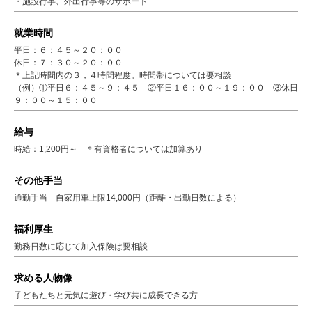
・施設行事、外出行事等のサポート
就業時間
平日：６：４５～２０：００
休日：７：３０～２０：００
＊上記時間内の３，４時間程度。時間帯については要相談
（例）①平日６：４５～９：４５ ②平日１６：００～１９：００ ③休日
９：００～１５：００
給与
時給：1,200円～ ＊有資格者については加算あり
その他手当
通勤手当 自家用車上限14,000円（距離・出勤日数による）
福利厚生
勤務日数に応じて加入保険は要相談
求める人物像
子どもたちと元気に遊び・学び共に成長できる方