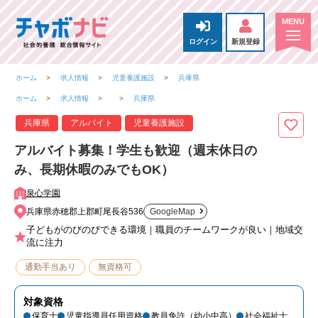
ログイン
新規登録
ホーム
求人情報
児童養護施設
兵庫県
ホーム
求人情報
兵庫県
兵庫県
アルバイト
児童養護施設
アルバイト募集！学生も歓迎（週末休日の
み、長期休暇のみでもOK）
泉心学園
兵庫県赤穂郡上郡町尾長谷536
GoogleMap
子どもがのびのびできる環境｜職員のチームワークが良い｜地域交
流に注力
通勤手当あり
無資格可
対象資格
保育士
児童指導員任用資格
教員免許（幼小中高）
社会福祉士