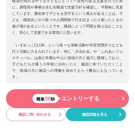
職員が関わる中でも子どもにとって一貫性のある支援を行うため
に、調理員や事務を含む全職員で支援方針を確認し、半期毎に見直
しています。園全体で子どもを見守るという風土があることは、子
ども・職員共にやり取りや人間関係で行き詰まったり困ったときの
逃げ場があるということです。職員にとって問題を抱え込むことな
く、安心して支援できる環境だと思います。
「いずみっこCLUB」という様々な体験活動や学習習慣作りなどを
行う活動に力を入れています。特に「夕涼み会」や「ふれあいフェ
スティバル」は泉心学園を中心に地域の方と協力し開催しており、
子どもたちが通う小学校に出向いたり、施設に来ていただくこと
で、地域の方に施設への理解を深めてもらう機会にもなっていま
す。
30
エントリーする
簡単
秒
施設に問い合わせる
施設詳細を見る