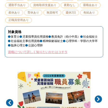
通勤手当あり
資格取得支援あり
夜勤なし
退職金あり
産休あり
育休あり
無資格可
週休2日
有給あり
正職員登用あり
対象資格
保育士
児童指導員任用資格
教員免許（幼小中高）
社会福祉士
社会福祉主事任用資格
精神保健福祉士
心理学科・学部の大学卒
臨床心理士
公認心理師
資格について詳しく知りたいかたはコチラ