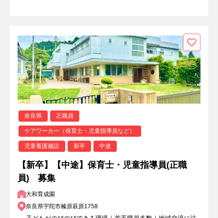
奈良県
正職員
ケアワーカー（保育士・児童指導員など）
児童養護施設
新卒
中途
【新卒】【中途】保育士・児童指導員(正職
員) 募集
大和育成園
奈良県宇陀市榛原萩原1758