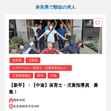
奈良県で類似の求人
奈良県
正職員
ケアワーカー（保育士・児童指導員など）
児童養護施設
新卒
中途
【新卒】・【中途】保育士・児童指導員 募
集！
飛鳥学院
奈良県桜井市谷480