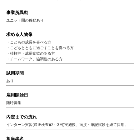
事業所異動
ユニット間の移動あり
求める人物像
・こどもの成長を喜べる方
・こどもとともに過ごすことを喜べる方
・積極性・成長意欲のある方
・チームワーク、協調性のある方
試用期間
あり
雇用開始日
随時募集
内定までの流れ
インターン実習(適正検査)(2～3日)実施後、面接・筆記試験を経て採用。
担当者名