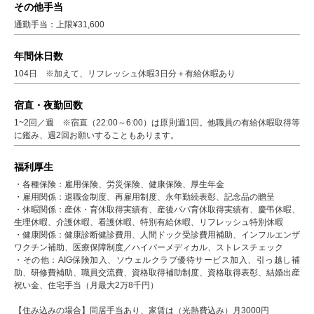
その他手当
通勤手当：上限¥31,600
年間休日数
104日 ※加えて、リフレッシュ休暇3日分＋有給休暇あり
宿直・夜勤回数
1~2回／週 ※宿直（22:00～6:00）は原則週1回。他職員の有給休暇取得等
に鑑み、週2回お願いすることもあります。
福利厚生
・各種保険：雇用保険、労災保険、健康保険、厚生年金
・雇用関係：退職金制度、再雇用制度、永年勤続表彰、記念品の贈呈
・休暇関係：産休・育休取得実績有、産後パパ育休取得実績​​有、慶弔休暇​​、
生理休暇、介護休暇、看護休暇、特別有給休暇、リフレッシュ特別休暇
・健康関係：健康診断健診費用、人間ドック受診費用補助、インフルエンザ
ワクチン補助、​​医療保障制度／ハイパーメディカル、ストレスチェック
・その他：AIG保険加入、ソウェルクラブ優待サービス加入、引っ越し補
助、研修費補助、職員交流費、資格取得補助制度、資格取得表彰、結婚出産
祝い金、住宅手当（月最大2万8千円）
【住み込みの場合】同居手当あり、家賃は（光熱費込み）月3000円