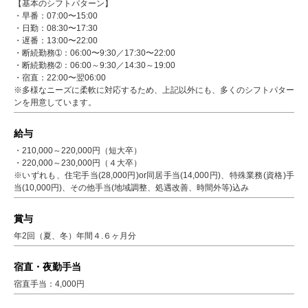
【基本のシフトパターン】
・早番：07:00〜15:00
・日勤：08:30〜17:30
・遅番：13:00〜22:00
・断続勤務➀：06:00〜9:30／17:30〜22:00
・断続勤務➁：06:00～9:30／14:30～19:00
・宿直：22:00〜翌06:00
※多様なニーズに柔軟に対応するため、上記以外にも、多くのシフトパター
ンを用意しています。
給与
・210,000～220,000円（短大卒）
・220,000～230,000円（４大卒）
※いずれも、住宅手当(28,000円)or同居手当(14,000円)、特殊業務(資格)手
当(10,000円)、その他手当(地域調整、処遇改善、時間外等)込み
賞与
年2回（夏、冬）年間４.６ヶ月分
宿直・夜勤手当
宿直手当：4,000円