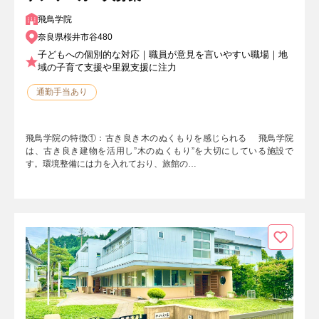
飛鳥学院
奈良県桜井市谷480
子どもへの個別的な対応｜職員が意見を言いやすい職場｜地
域の子育て支援や里親支援に注力
通勤手当あり
飛鳥学院の特徴①：古き良き木のぬくもりを感じられる 飛鳥学院
は、古き良き建物を活用し”木のぬくもり”を大切にしている施設で
す。環境整備には力を入れており、旅館の…