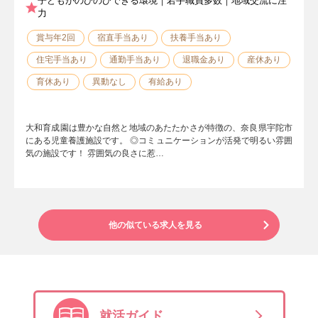
子どもがのびのびできる環境｜若手職員多数｜地域交流に注
力
賞与年2回
宿直手当あり
扶養手当あり
住宅手当あり
通勤手当あり
退職金あり
産休あり
育休あり
異動なし
有給あり
大和育成園は豊かな自然と地域のあたたかさが特徴の、奈良県宇陀市
にある児童養護施設です。 ◎コミュニケーションが活発で明るい雰囲
気の施設です！ 雰囲気の良さに惹…
他の似ている求人を見る
就活ガイド