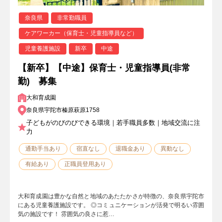
奈良県
非常勤職員
ケアワーカー（保育士・児童指導員など）
児童養護施設
新卒
中途
【新卒】【中途】保育士・児童指導員(非常
勤) 募集
大和育成園
奈良県宇陀市榛原萩原1758
子どもがのびのびできる環境｜若手職員多数｜地域交流に注
力
通勤手当あり
宿直なし
退職金あり
異動なし
有給あり
正職員登用あり
大和育成園は豊かな自然と地域のあたたかさが特徴の、奈良県宇陀市
にある児童養護施設です。 ◎コミュニケーションが活発で明るい雰囲
気の施設です！ 雰囲気の良さに惹…