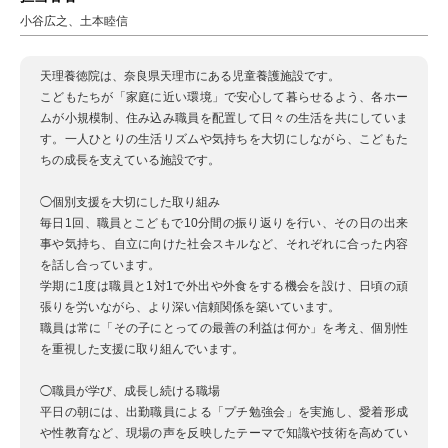
小谷広之、土本睦信
天理養徳院は、奈良県天理市にある児童養護施設です。
こどもたちが「家庭に近い環境」で安心して暮らせるよう、各ホー
ムが小規模制、住み込み職員を配置して日々の生活を共にしていま
す。一人ひとりの生活リズムや気持ちを大切にしながら、こどもた
ちの成長を支えている施設です。
◯個別支援を大切にした取り組み
毎日1回、職員とこどもで10分間の振り返りを行い、その日の出来
事や気持ち、自立に向けた社会スキルなど、それぞれに合った内容
を話し合っています。
学期に1度は職員と1対1で外出や外食をする機会を設け、日頃の頑
張りを労いながら、より深い信頼関係を築いています。
職員は常に「その子にとっての最善の利益は何か」を考え、個別性
を重視した支援に取り組んでいます。
◯職員が学び、成長し続ける職場
平日の朝には、出勤職員による「プチ勉強会」を実施し、愛着形成
や性教育など、現場の声を反映したテーマで知識や技術を高めてい