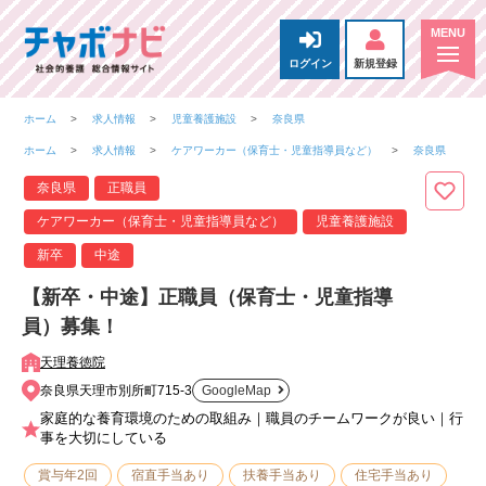
ログイン
新規登録
ホーム
求人情報
児童養護施設
奈良県
ホーム
求人情報
ケアワーカー（保育士・児童指導員など）
奈良県
奈良県
正職員
ケアワーカー（保育士・児童指導員など）
児童養護施設
新卒
中途
【新卒・中途】正職員（保育士・児童指導
員）募集！
天理養徳院
奈良県天理市別所町715-3
GoogleMap
家庭的な養育環境のための取組み｜職員のチームワークが良い｜行
事を大切にしている
賞与年2回
宿直手当あり
扶養手当あり
住宅手当あり