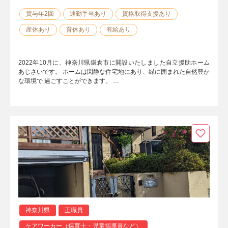
賞与年2回
通勤手当あり
資格取得支援あり
産休あり
育休あり
有給あり
2022年10月に、神奈川県鎌倉市に開設いたしました自立援助ホーム
あじさいです。 ホームは閑静な住宅地にあり、緑に囲まれた自然豊か
な環境で 過ごすことができます。 …
神奈川県
正職員
ケアワーカー（保育士・児童指導員など）