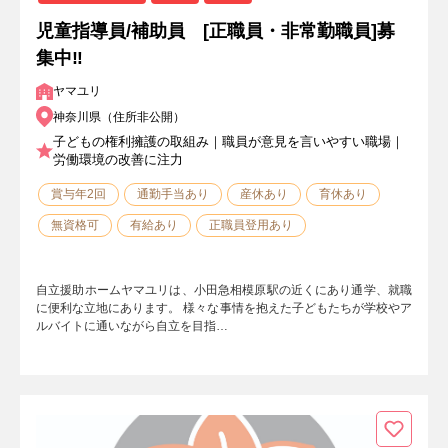
児童指導員/補助員 [正職員・非常勤職員]募
集中‼
ヤマユリ
神奈川県（住所非公開）
子どもの権利擁護の取組み｜職員が意見を言いやすい職場｜
労働環境の改善に注力
賞与年2回
通勤手当あり
産休あり
育休あり
無資格可
有給あり
正職員登用あり
自立援助ホームヤマユリは、小田急相模原駅の近くにあり通学、就職
に便利な立地にあります。 様々な事情を抱えた子どもたちが学校やア
ルバイトに通いながら自立を目指…