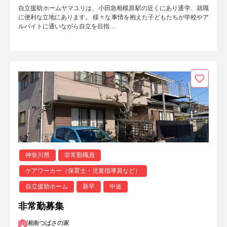
自立援助ホームヤマユリは、小田急相模原駅の近くにあり通学、就職
に便利な立地にあります。 様々な事情を抱えた子どもたちが学校やア
ルバイトに通いながら自立を目指…
神奈川県
非常勤職員
ケアワーカー（保育士・児童指導員など）
自立援助ホーム
新卒
中途
非常勤募集
湘南つばさの家