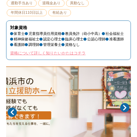
通勤手当あり
退職金あり
異動なし
年間休日110日以上
有給あり
対象資格
保育士
児童指導員任用資格
教員免許（幼小中高）
社会福祉士
精神保健福祉士
認定心理士
臨床心理士
公認心理師
准看護師
看護師
調理師
管理栄養士
資格なし
資格について詳しく知りたいかたはコチラ