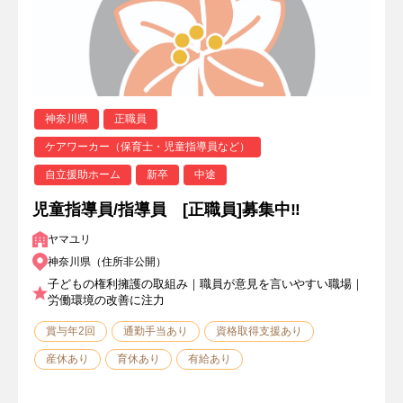
神奈川県
正職員
ケアワーカー（保育士・児童指導員など）
自立援助ホーム
新卒
中途
児童指導員/指導員 [正職員]募集中‼
ヤマユリ
神奈川県（住所非公開）
子どもの権利擁護の取組み｜職員が意見を言いやすい職場｜
労働環境の改善に注力
賞与年2回
通勤手当あり
資格取得支援あり
産休あり
育休あり
有給あり