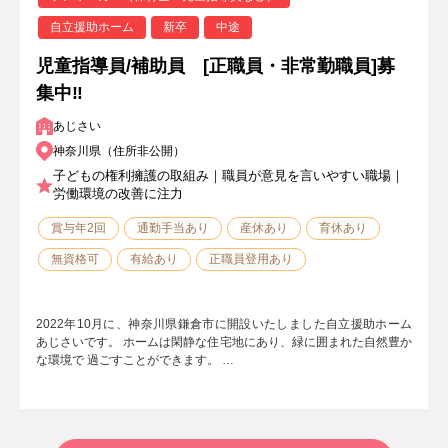
自立援助ホーム
新卒
中途
児童指導員/補助員 [正職員・非常勤職員]募
集中‼
あじさい
神奈川県（住所非公開）
子どもの権利擁護の取組み｜職員が意見を言いやすい職場｜
労働環境の改善に注力
賞与年2回
通勤手当あり
産休あり
育休あり
無資格可
有給あり
正職員登用あり
2022年10月に、神奈川県鎌倉市に開設いたしました自立援助ホーム
あじさいです。 ホームは閑静な住宅地にあり、緑に囲まれた自然豊か
な環境で 過ごすことができます。 …