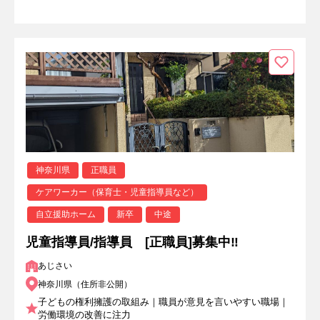
神奈川県
正職員
ケアワーカー（保育士・児童指導員など）
自立援助ホーム
新卒
中途
児童指導員/指導員 [正職員]募集中‼
あじさい
神奈川県（住所非公開）
子どもの権利擁護の取組み｜職員が意見を言いやすい職場｜
労働環境の改善に注力