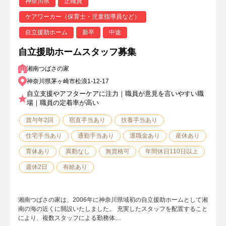
神奈川県
正職員
ケアワーカー（保育士・児童指導員など）
自立援助ホーム
新卒
中途
自立援助ホームスタッフ募集
湘南つばさの家
神奈川県茅ヶ崎市松浪1-12-17
自立支援やアフターケアに注力｜職員が意見を言いやすい職
場｜職員の定着率が高い
賞与年2回
宿直手当あり
扶養手当あり
住宅手当あり
通勤手当あり
退職金あり
産休あり
育休あり
異動なし
無資格可
年間休日110日以上
週休2日
有給あり
湘南つばさの家は、2006年に神奈川県域初の自立援助ホームとして湘
南の海の近くに開設いたしました。 充実したスタッフを配置すること
により、複数スタッフによる勤務体…