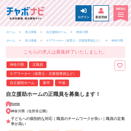
ログイン
新規登録
ホーム
求人情報
自立援助ホーム
神奈川県
ホーム
求人情報
ケアワーカー（保育士・児童指導員など）
神奈川県
こちらの求人は募集終了いたしました。
神奈川県
正職員
ケアワーカー（保育士・児童指導員など）
自立援助ホーム
新卒
中途
自立援助ホームの正職員を募集します！
home
神奈川県（住所非公開）
子どもへの個別的な対応｜職員のチームワークが良い｜職員の定着
率が高い