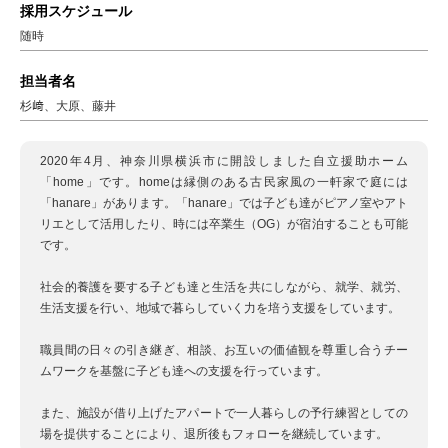
採用スケジュール
随時
担当者名
杉﨑、大原、藤井
2020年4月、神奈川県横浜市に開設しました自立援助ホーム
「home」です。homeは縁側のある古民家風の一軒家で庭には
「hanare」があります。「hanare」では子ども達がピアノ室やアト
リエとして活用したり、時には卒業生（OG）が宿泊することも可能
です。
社会的養護を要する子ども達と生活を共にしながら、就学、就労、
生活支援を行い、地域で暮らしていく力を培う支援をしています。
職員間の日々の引き継ぎ、相談、お互いの価値観を尊重し合うチー
ムワークを基盤に子ども達への支援を行っています。
また、施設が借り上げたアパートで一人暮らしの予行練習としての
場を提供することにより、退所後もフォローを継続しています。