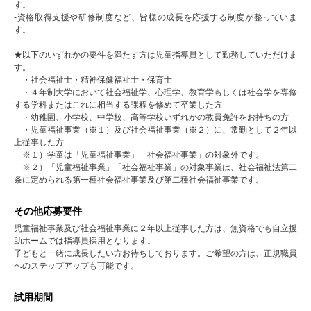
す。
-資格取得支援や研修制度など、皆様の成長を応援する制度が整っていま
す。
★以下のいずれかの要件を満たす方は児童指導員として勤務していただけま
す。
・社会福祉士・精神保健福祉士・保育士
・４年制大学において社会福祉学、心理学、教育学もしくは社会学を専修
する学科またはこれに相当する課程を修めて卒業した方
・幼稚園、小学校、中学校、高等学校いずれかの教員免許をお持ちの方
・児童福祉事業（※１）及び社会福祉事業（※２）に、常勤として２年以
上従事した方
※１）学童は「児童福祉事業」「社会福祉事業」の対象外です。
※２）「児童福祉事業」「社会福祉事業」の対象事業は、社会福祉法第二
条に定められる第一種社会福祉事業及び第二種社会福祉事業です。
その他応募要件
児童福祉事業及び社会福祉事業に２年以上従事した方は、無資格でも自立援
助ホームでは指導員採用となります。
子どもと一緒に成長したい方お待ちしております。ご希望の方は、正規職員
へのステップアップも可能です。
試用期間