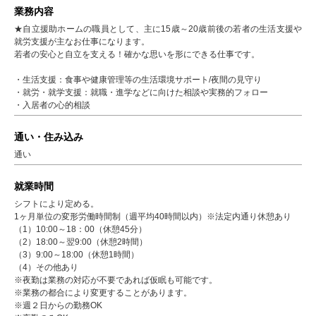
業務内容
★自立援助ホームの職員として、主に15歳～20歳前後の若者の生活支援や
就労支援が主なお仕事になります。
若者の安心と自立を支える！確かな思いを形にできる仕事です。
・生活支援：食事や健康管理等の生活環境サポート/夜間の見守り
・就労・就学支援：就職・進学などに向けた相談や実務的フォロー
・入居者の心的相談
通い・住み込み
通い
就業時間
シフトにより定める。
1ヶ月単位の変形労働時間制（週平均40時間以内）※法定内通り休憩あり
（1）10:00～18：00（休憩45分）
（2）18:00～翌9:00（休憩2時間）
（3）9:00～18:00（休憩1時間）
（4）その他あり
※夜勤は業務の対応が不要であれば仮眠も可能です。
※業務の都合により変更することがあります。
※週２日からの勤務OK