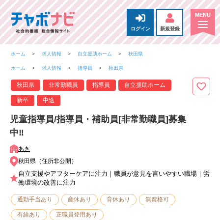
ログイン
新規登録
ホーム
求人情報
自立援助ホーム
秋田県
ホーム
求人情報
指導員
秋田県
秋田県
非常勤職員
指導員
自立援助ホーム
新卒
中途
児童指導員/指導員・補助員[非常勤職員]募集
中‼
あき
秋田県（住所非公開）
自立支援やアフターケアに注力｜職員が意見を言いやすい職場｜労
働環境の改善に注力
通勤手当あり
産休あり
育休あり
無資格可
有給あり
正職員登用あり