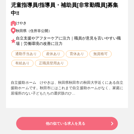
児童指導員/指導員・補助員[非常勤職員]募集
中‼
けやき
秋田県（住所非公開）
自立支援やアフターケアに注力｜職員が意見を言いやすい職
場｜労働環境の改善に注力
通勤手当あり
産休あり
育休あり
無資格可
有給あり
正職員登用あり
自立援助ホーム けやきは、秋田県秋田市の秋田大学近くにある自立
援助ホームです。秋田市にはこれまで自立援助ホームがなく、家庭に
居場所のない子どもたちの選択肢のひ…
他の似ている求人を見る