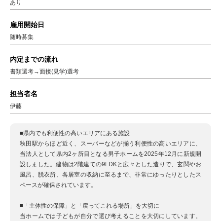
あり
雇用開始日
随時募集
内定までの流れ
書類選考→面接(見学)選考
担当者名
伊藤
■県内でも利便性の高いエリアにある施設
秋田駅からほど近く、スーパーなどが揃う利便性の高いエリアに、
当法人として県内2ヶ所目となる男子ホームを2025年12月に新規開
設しました。建物は2階建ての9LDKと広々とした造りで、玄関やお
風呂、脱衣所、各居室の収納に至るまで、非常にゆったりとしたス
ペースが確保されています。
■「主体性の保障」と「戻ってこれる場所」を大切に
当ホームでは子どもが自分で選び考えることを大切にしています。