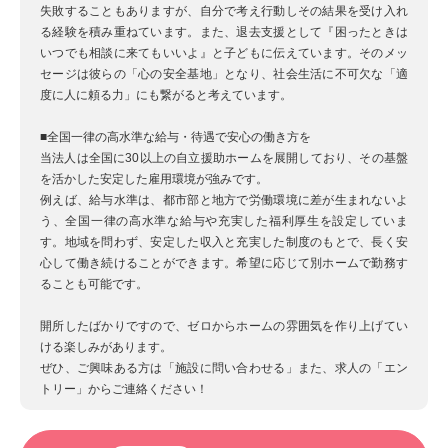
失敗することもありますが、自分で考え行動しその結果を受け入れ
る経験を積み重ねています。また、退去支援として『困ったときは
いつでも相談に来てもいいよ』と子どもに伝えています。そのメッ
セージは彼らの「心の安全基地」となり、社会生活に不可欠な「適
度に人に頼る力」にも繋がると考えています。
■全国一律の高水準な給与・待遇で安心の働き方を
当法人は全国に30以上の自立援助ホームを展開しており、その基盤
を活かした安定した雇用環境が強みです。
例えば、給与水準は、都市部と地方で労働環境に差が生まれないよ
う、全国一律の高水準な給与や充実した福利厚生を設定していま
す。地域を問わず、安定した収入と充実した制度のもとで、長く安
心して働き続けることができます。希望に応じて別ホームで勤務す
ることも可能です。
開所したばかりですので、ゼロからホームの雰囲気を作り上げてい
ける楽しみがあります。
ぜひ、ご興味ある方は「施設に問い合わせる」また、求人の「エン
トリー」からご連絡ください！