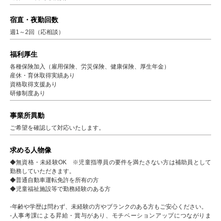
宿直・夜勤回数
週1～2回（応相談）
福利厚生
各種保険加入（雇用保険、労災保険、健康保険、厚生年金）
産休・育休取得実績あり
資格取得支援あり
研修制度あり
事業所異動
ご希望を確認して対応いたします。
求める人物像
◆無資格・未経験OK ※児童指導員の要件を満たさない方は補助員として
勤務していただきます。
◆普通自動車運転免許を所有の方
◆児童福祉施設等で勤務経験のある方
-年齢や学歴は問わず、未経験の方やブランクのある方もご安心ください。
-人事考課による昇給・賞与があり、モチベーションアップにつながりま