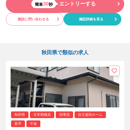
30
エントリーする
簡単
秒
施設に問い合わせる
施設詳細を見る
秋田県で類似の求人
秋田県
非常勤職員
指導員
自立援助ホーム
新卒
中途