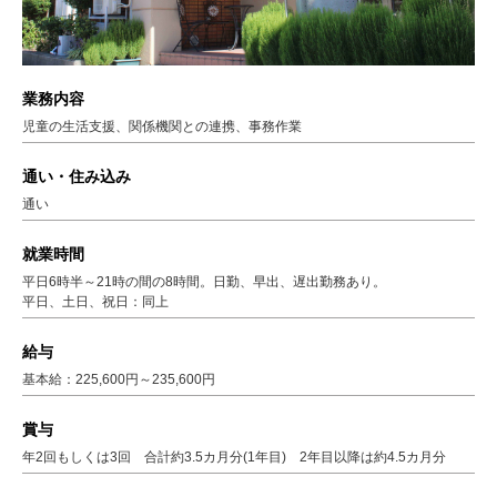
業務内容
児童の生活支援、関係機関との連携、事務作業
通い・住み込み
通い
就業時間
平日6時半～21時の間の8時間。日勤、早出、遅出勤務あり。
平日、土日、祝日：同上
給与
基本給：225,600円～235,600円
賞与
年2回もしくは3回 合計約3.5カ月分(1年目) 2年目以降は約4.5カ月分