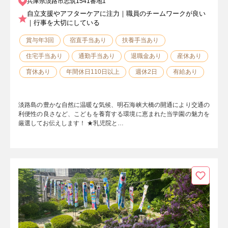
兵庫県淡路市志筑1541番地1
自立支援やアフターケアに注力｜職員のチームワークが良い
｜行事を大切にしている
賞与年3回
宿直手当あり
扶養手当あり
住宅手当あり
通勤手当あり
退職金あり
産休あり
育休あり
年間休日110日以上
週休2日
有給あり
淡路島の豊かな自然に温暖な気候、明石海峡大橋の開通により交通の
利便性の良さなど、こどもを養育する環境に恵まれた当学園の魅力を
厳選してお伝えします！ ★乳児院と…