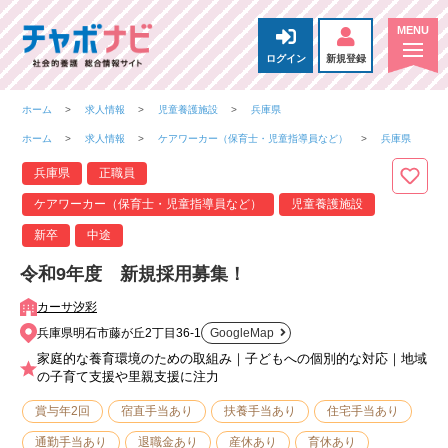
ログイン
新規登録
ホーム
求人情報
児童養護施設
兵庫県
ホーム
求人情報
ケアワーカー（保育士・児童指導員など）
兵庫県
兵庫県
正職員
ケアワーカー（保育士・児童指導員など）
児童養護施設
新卒
中途
令和9年度 新規採用募集！
カーサ汐彩
兵庫県明石市藤が丘2丁目36-1
GoogleMap
家庭的な養育環境のための取組み｜子どもへの個別的な対応｜地域
の子育て支援や里親支援に注力
賞与年2回
宿直手当あり
扶養手当あり
住宅手当あり
通勤手当あり
退職金あり
産休あり
育休あり