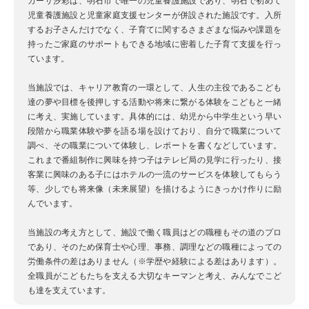
カーサ汐彩は、明石市で唯一の児童養護施設であり、明石で初めて
児童養護施設と児童家庭支援センターが併設された施設です。入所
するお子さんだけでなく、子育てに関するさまざまな悩みや課題を
持ったご家庭のサポートもできる地域に密着した子育て支援を行っ
ています。
当施設では、キャリア教育の一環として、人生の主役であるこども
達の夢や目標を後押しする活動や将来に繋がる体験をこどもと一緒
に考え、実施しています。具体的には、幼児から中学生という早い
段階から職業体験や夢を語る場を設けており、自分で職業について
調べ、その職業について体験し、レポートを書くなどしています。
これまで番組制作に興味を持つ子はテレビ局の見学に行ったり、接
客業に興味のある子にはホテルの一流のサービスを体験してもらう
等、少しでも将来像（未来展望）を描けるようにきっかけ作りに励
んでいます。
当施設の考え方として、施設で働く職員はどの職種もその道のプロ
であり、そのため保育士や心理、事務、調理などの職種によっての
労働条件の差はありません（※学歴や経験による差はあります）。
全職員がこどもたちを支える大切なキーマンと考え、みんなでこど
も達を支えています。