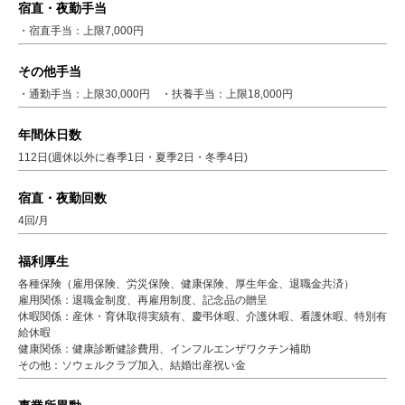
宿直・夜勤手当
・宿直手当：上限7,000円
その他手当
・通勤手当：上限30,000円 ・扶養手当：上限18,000円
年間休日数
112日(週休以外に春季1日・夏季2日・冬季4日)
宿直・夜勤回数
4回/月
福利厚生
各種保険（雇用保険、労災保険、健康保険、厚生年金、退職金共済）
雇用関係：退職金制度、再雇用制度、記念品の贈呈
休暇関係：産休・育休取得実績有、慶弔休暇、介護休暇、看護休暇、特別有
給休暇
健康関係：健康診断健診費用、インフルエンザワクチン補助
その他：ソウェルクラブ加入、結婚出産祝い金