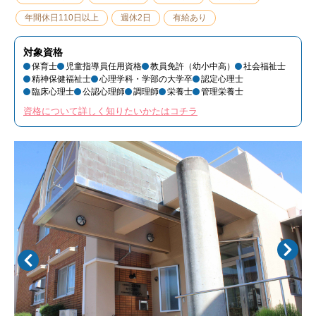
年間休日110日以上
週休2日
有給あり
対象資格
保育士
児童指導員任用資格
教員免許（幼小中高）
社会福祉士
精神保健福祉士
心理学科・学部の大学卒
認定心理士
臨床心理士
公認心理師
調理師
栄養士
管理栄養士
資格について詳しく知りたいかたはコチラ