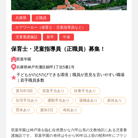
兵庫県
正職員
ケアワーカー（保育士・児童指導員など）
児童養護施設
新卒
中途
保育士・児童指導員（正職員）募集！
双葉学園
兵庫県神戸市灘区鶴甲1丁目5番1号
子どもがのびのびできる環境｜職員が意見を言いやすい職場
｜若手職員多数
賞与年3回
宿直手当あり
扶養手当あり
住宅手当あり
通勤手当あり
退職金あり
産休あり
育休あり
週休2日
有給あり
双葉学園は神戸港を臨む自然豊かな六甲山系の文教地区にある児童養
護施設です。 双葉学園の発祥は今から90年以上前の昭和4年にブラジ