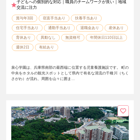
子どもへの個別的な対応｜職員のチームワークが良い｜地域
交流に注力
賞与年3回
宿直手当あり
扶養手当あり
住宅手当あり
通勤手当あり
退職金あり
産休あり
育休あり
異動なし
無資格可
年間休日110日以上
週休2日
有給あり
泉心学園は、兵庫県南部の最西端に位置する児童養護施設です。 町の
中央をホタルの観光スポットとして県内で有名な清流の千種川（ちく
さがわ）が流れ、周囲を山々に囲ま…