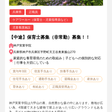
兵庫県
正職員
ケアワーカー（保育士・児童指導員など）
児童養護施設
【中途】保育士募集（非常勤）募集！！
神戸実業学院
兵庫県神戸市兵庫区平野町天王谷奥東服山270
家庭的な養育環境のための取組み｜子どもへの個別的な対応
｜行事を大切にしている
賞与年3回
宿直手当あり
扶養手当あり
住宅手当あり
通勤手当あり
退職金あり
産休あり
育休あり
有給あり
正職員登用あり
神戸実業学院は六甲山の裏、自然豊かな森の中にあります。敷地が広
い為、4階建て大きな建物で屋上があったり広いグラウンドもある
為、子どもが伸び伸びと生活できる環境で…