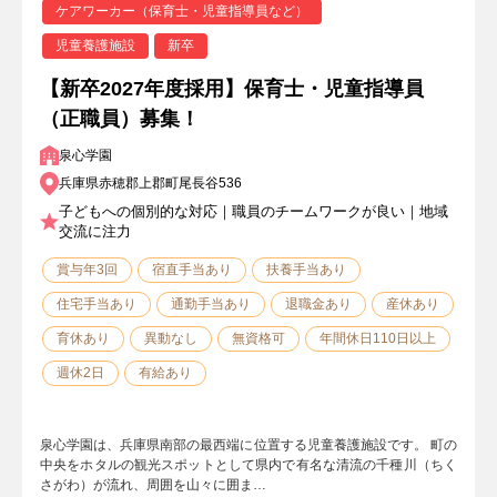
ケアワーカー（保育士・児童指導員など）
児童養護施設
新卒
【新卒2027年度採用】保育士・児童指導員
（正職員）募集！
泉心学園
兵庫県赤穂郡上郡町尾長谷536
子どもへの個別的な対応｜職員のチームワークが良い｜地域
交流に注力
賞与年3回
宿直手当あり
扶養手当あり
住宅手当あり
通勤手当あり
退職金あり
産休あり
育休あり
異動なし
無資格可
年間休日110日以上
週休2日
有給あり
泉心学園は、兵庫県南部の最西端に位置する児童養護施設です。 町の
中央をホタルの観光スポットとして県内で有名な清流の千種川（ちく
さがわ）が流れ、周囲を山々に囲ま…