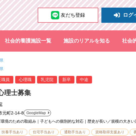
ログ
友だち登録
社会的養護施設一覧
施設のリアルを知る
社会
県
県
正職員
心理職
乳児院
新卒
中途
心理士募集
院
元町2-14-8
GoogleMap
育環境のための取組み｜子どもへの個別的な対応｜歴史が長い／規模の大きい
扶養手当あり
住宅手当あり
通勤手当あり
資格取得支援あり