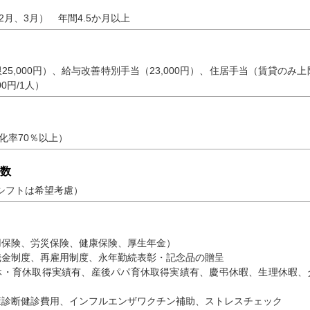
2月、3月） 年間4.5か月以上
5,000円）、給与改善特別手当（23,000円）、住居手当（賃貸のみ上限
0円/1人）
消化率70％以上）
数
（シフトは希望考慮）
用保険、労災保険、健康保険、厚生年金）
職金制度、再雇用制度、永年勤続表彰・記念品の贈呈
休・育休取得実績有、産後パパ育休取得実績有、慶弔休暇、生理休暇、
康診断健診費用、インフルエンザワクチン補助、ストレスチェック