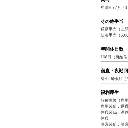
年3回（7月・1
その他手当
通勤手当（上限2
扶養手当（6,00
年間休日数
108日（有給
宿直・夜勤回
3回～5回/月
福利厚生
各種保険（雇
雇用関係：退
休暇関係：産
休暇
健康関係：健