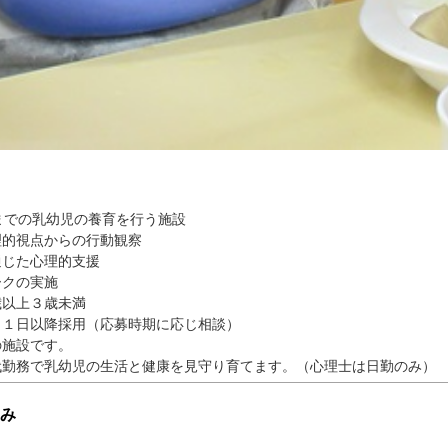
までの乳幼児の養育を行う施設
理的視点からの行動観察
通じた心理的支援
ークの実施
歳以上３歳未満
月１日以降採用（応募時期に応じ相談）
の施設です。
代勤務で乳幼児の生活と健康を見守り育てます。（心理士は日勤のみ）
み