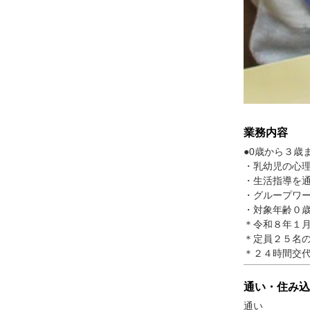
業務内容
●0歳から３歳
・乳幼児の心
・生活指導を
・グループワ
・対象年齢０
＊令和８年１
＊定員２５名
＊２４時間交
通い・住み込
通い