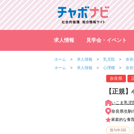
求人情報
見学会・イベント
ホーム
求人情報
乳児院
奈良
ホーム
求人情報
心理職
奈良
奈良県
【正規】
いこま乳児
奈良県生駒市
家庭的な養
賞与年3回