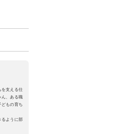
。
ちを支える仕
ゃん、ある職
子どもの育ち
きるように部