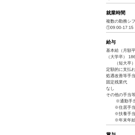
就業時間
複数の勤務シフ
①09:00-17:
給与
基本給（月額
（大学卒） 18
（短大卒）17
定額的に支払
処遇改善等手当7,
固定残業代
なし
その他の手当
※通勤手当（上
※住居手当（賃
※扶養手当（6
※年末年始手当
賞与