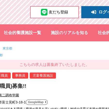
ログ
友だち登録
社会的養護施設一覧
施設のリアルを知る
社会
東京都
都
こちらの求人は募集終了いたしました。
正職員
事務員
児童養護施設
職員)募集!!
第二調布学園
富士見町3-18-1
GoogleMap
びのびできる環境｜職員が意見を言いやすい職場｜地域の子育て支援や里親支