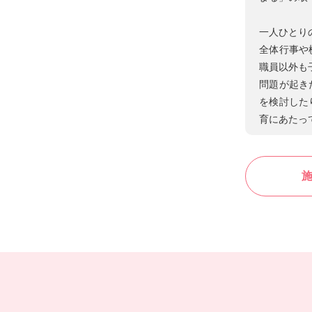
一人ひとり
全体行事や
職員以外も
問題が起き
を検討した
育にあたっ