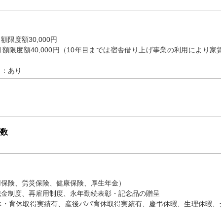
限度額30,000円
額限度額40,000円（10年目までは宿舎借り上げ事業の利用により家
当：あり
数
用保険、労災保険、健康保険、厚生年金）
職金制度、再雇用制度、永年勤続表彰・記念品の贈呈
休・育休取得実績有、産後パパ育休取得実績有、慶弔休暇、生理休暇、