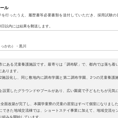
ール
学を行ったうえ、履歴書等必要書類を送付していただき、採用試験の
0日以内には結果を郵送します。
きっかわ）・黒川
市にある児童養護施設です。最寄りは「調布駅」で、都内では落ち着
にあります。
に2施設化し、同じ敷地内に調布学園と第二調布学園、2つの児童養護
を設置したグラウンドやプールがあり、広い園庭で子どもたちが元気
。
は全面改築が完了し、本園学童寮の児童の居室はすべて個室になりまし
にできた地域交流棟では、ショートステイ事業に加えて、地域交流セ
り組みを開始しています。