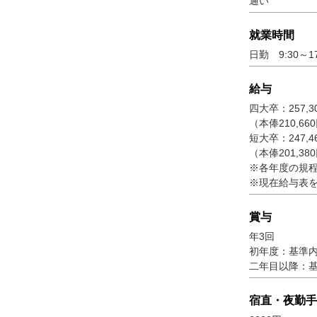
通い
就業時間
日勤 9:30～17
給与
四大卒：257,3
（本俸210,6
短大卒：247,4
（本俸201,3
※各年度の規
※現在給与表
賞与
年3回
初年度：基準内
二年目以降：基
宿直・夜勤手