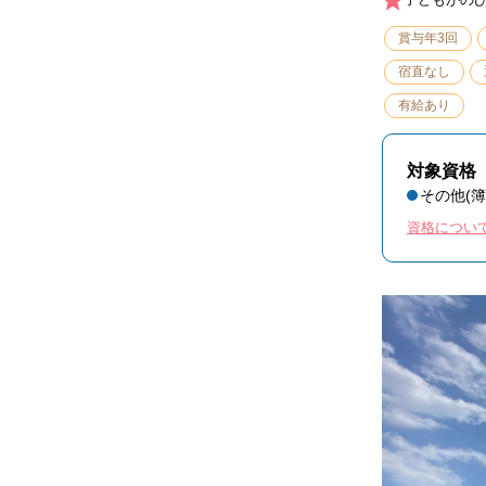
賞与年3回
宿直なし
有給あり
対象資格
その他(
資格につい