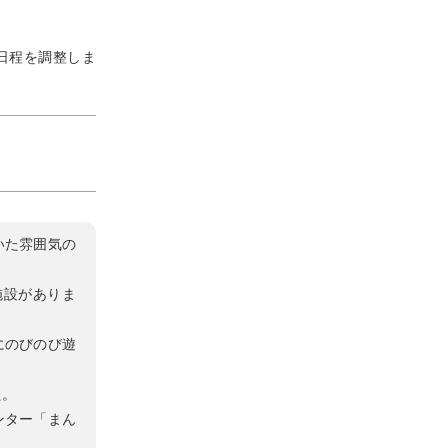
日程を調整しま
いた雰囲気の
施設がありま
にのびのび遊
た。
ンター「まん