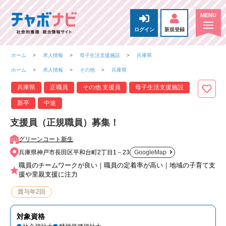
ログイン
新規登録
ホーム
求人情報
母子生活支援施設
兵庫県
ホーム
求人情報
その他
兵庫県
兵庫県
正職員
その他 支援員
母子生活支援施設
新卒
中途
支援員（正規職員）募集！
グリーンコート新生
兵庫県神戸市長田区平和台町2丁目1－23
GoogleMap
職員のチームワークが良い｜職員の定着率が高い｜地域の子育て支
援や里親支援に注力
賞与年2回
対象資格