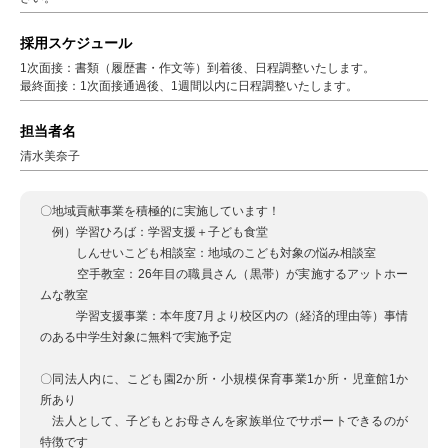
採用スケジュール
1次面接：書類（履歴書・作文等）到着後、日程調整いたします。
最終面接：1次面接通過後、1週間以内に日程調整いたします。
担当者名
清水美奈子
〇地域貢献事業を積極的に実施しています！
例）学習ひろば：学習支援＋子ども食堂
しんせいこども相談室：地域のこども対象の悩み相談室
空手教室：26年目の職員さん（黒帯）が実施するアットホー
ムな教室
学習支援事業：本年度7月より校区内の（経済的理由等）事情
のある中学生対象に無料で実施予定
〇同法人内に、こども園2か所・小規模保育事業1か所・児童館1か
所あり
法人として、子どもとお母さんを家族単位でサポートできるのが
特徴です