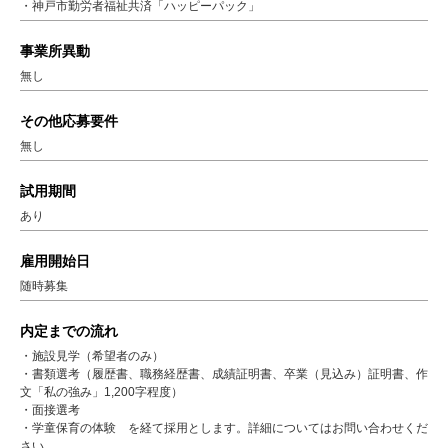
・神戸市勤労者福祉共済「ハッピーパック」
事業所異動
無し
その他応募要件
無し
試用期間
あり
雇用開始日
随時募集
内定までの流れ
・施設見学（希望者のみ）
・書類選考（履歴書、職務経歴書、成績証明書、卒業（見込み）証明書、作
文「私の強み」1,200字程度）
・面接選考
・学童保育の体験 を経て採用とします。詳細についてはお問い合わせくだ
さい。