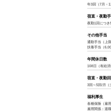
年3回（7月・1
宿直・夜勤手
夜勤1回につき5
その他手当
通勤手当（上限2
扶養手当（6,00
年間休日数
108日（有給
宿直・夜勤回
3回～5回/月
福利厚生
各種保険（雇
雇用関係：退