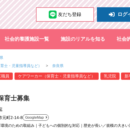
ログ
友だち登録
社会的養護施設一覧
施設のリアルを知る
社会
県
保育士・児童指導員など）
奈良県
正職員
ケアワーカー（保育士・児童指導員など）
乳児院
新
保育士募集
院
元町2-14-8
GoogleMap
育環境のための取組み｜子どもへの個別的な対応｜歴史が長い／規模の大きい