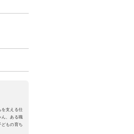
。
ちを支える仕
ゃん、ある職
子どもの育ち