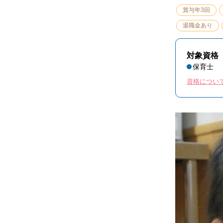
賞与年3回
退職金あり
対象資格
保育士
資格につい