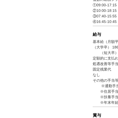
①09:00-17:
②10:00-18:
③07:40-15:
④16:45-10:
給与
基本給（月額
（大学卒） 18
（短大卒）17
定額的に支払
処遇改善等手当7,
固定残業代
なし
その他の手当
※通勤手当（上
※住居手当（賃
※扶養手当（6
※年末年始手当
賞与