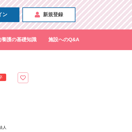
イン
新規登録
的養護の基礎知識
施設へのQ&A
卒
法人