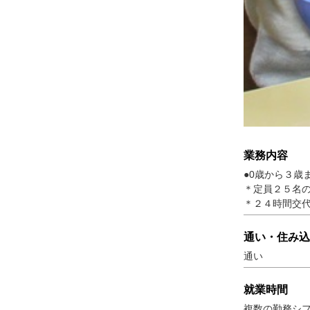
業務内容
●0歳から３
＊定員２５名
＊２４時間交
通い・住み込
通い
就業時間
複数の勤務シフ