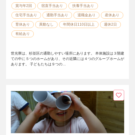
賞与年2回
宿直手当あり
扶養手当あり
住宅手当あり
通勤手当あり
退職金あり
産休あり
育休あり
異動なし
年間休日110日以上
週休2日
有給あり
世光寮は、杉並区の通勤しやすい場所にあります。 本体施設は３階建
ての中に５つのホームがあり、その近隣には４つのグループホームが
あります。 子どもたちは９つの…