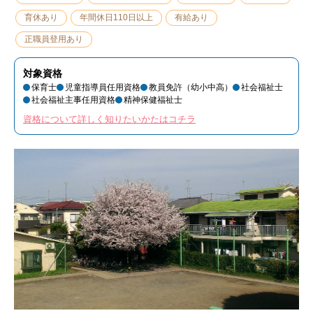
育休あり
年間休日110日以上
有給あり
正職員登用あり
対象資格
保育士
児童指導員任用資格
教員免許（幼小中高）
社会福祉士
社会福祉主事任用資格
精神保健福祉士
資格について詳しく知りたいかたはコチラ