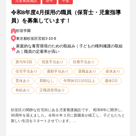
児童養護施設
新卒
中途
令和8年度4月採用の職員（保育士・児童指導
員）を募集しています！
杉並学園
東京都杉並区宮前3-10-8
家庭的な養育環境のための取組み｜子どもの権利擁護の取組
み｜職員の定着率が高い
賞与年2回
宿直手当あり
扶養手当あり
住宅手当あり
通勤手当あり
退職金あり
産休あり
育休あり
異動なし
年間休日110日以上
週休2日
有給あり
正職員登用あり
杉並区の閑静な住宅街にある児童養護施設です。 昭和8年に開所し、
90周年を迎えました。令和６年３月に新園舎が竣工し、子どもたちと
新しい生活をスタートさせています。…