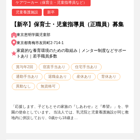
ケアワーカー（保育士・児童指導員など）
児童養護施設
新卒
【新卒】保育士・児童指導員（正職員）募集
東京恵明学園児童部
東京都青梅市友田町2-714-1
家庭的な養育環境のための取組み｜メンター制度などサポー
トあり｜若手職員多数
賞与年2回
宿直手当あり
住宅手当あり
通勤手当あり
退職金あり
産休あり
育休あり
異動なし
無資格可
「応援します、子どもとその家族の『しあわせ』と『希望』」を、学
園の使命としています。 当法人では、乳児院と児童養護施設が同じ敷
地内に併設しており、0歳から18歳ま…