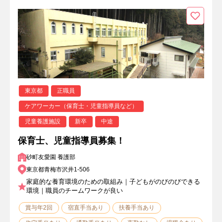
東京都
正職員
ケアワーカー（保育士・児童指導員など）
児童養護施設
新卒
中途
保育士、児童指導員募集！
砂町友愛園 養護部
東京都青梅市沢井1-506
家庭的な養育環境のための取組み｜子どもがのびのびできる
環境｜職員のチームワークが良い
賞与年2回
宿直手当あり
扶養手当あり