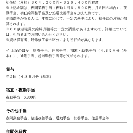
初任給（月額）３０４，２００円～３２６，４００円程度
※上記金額は、夜間業務手当（夜勤１回６，８００円、月５回の場合）、夜
勤手当、初任給調整手当及び処遇改善手当を加えた例です。
※職歴等がある人は、年数に応じて、一定の基準により、初任給の月額が加
算されます。
※６０歳超職員の給料月額等に一定の調整がありますので、詳細について
は、担当者までお問い合わせください。
※資格保有者、研修修了者の区分により初任給が異なります。
イ 上記のほか、扶養手当、住居手当、期末・勤勉手当（４.８５月分（基
本））、通勤手当、超過勤務手当等が支給されます。
賞与
年２回（４.８５月分（基本）
宿直・夜勤手当
夜勤手当 6,800円
その他手当
夜間業務手当、処遇改善手当、通勤手当、扶養手当、住居手当等
年間休日数