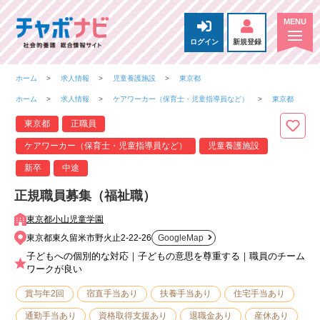
ログイン
新規登録
ホーム
求人情報
児童養護施設
東京都
ホーム
求人情報
ケアワーカー（保育士・児童指導員など）
東京都
東京都
正職員
ケアワーカー（保育士・児童指導員など）
児童養護施設
新卒
中途
正規職員募集（福祉職）
東京都小山児童学園
東京都東久留米市野火止2-22-26
GoogleMap
子どもへの個別的な対応｜子どもの意思を尊重する｜職員のチーム
ワークが良い
賞与年2回
宿直手当あり
扶養手当あり
住宅手当あり
通勤手当あり
資格取得支援あり
退職金あり
産休あり