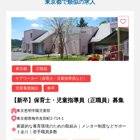
東京都で類似の求人
東京都
正職員
ケアワーカー（保育士・児童指導員など）
児童養護施設
新卒
【新卒】保育士・児童指導員（正職員）募集
東京恵明学園児童部
東京都青梅市友田町2-714-1
家庭的な養育環境のための取組み｜メンター制度などサポー
トあり｜若手職員多数