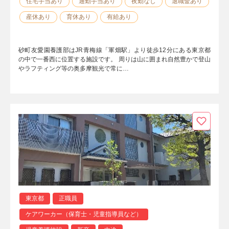
住宅手当あり
通勤手当あり
夜勤なし
退職金あり
産休あり
育休あり
有給あり
砂町友愛園養護部はJR青梅線「軍畑駅」より徒歩12分にある東京都
の中で一番西に位置する施設です。 周りは山に囲まれ自然豊かで登山
やラフティング等の奥多摩観光で常に…
東京都
正職員
ケアワーカー（保育士・児童指導員など）