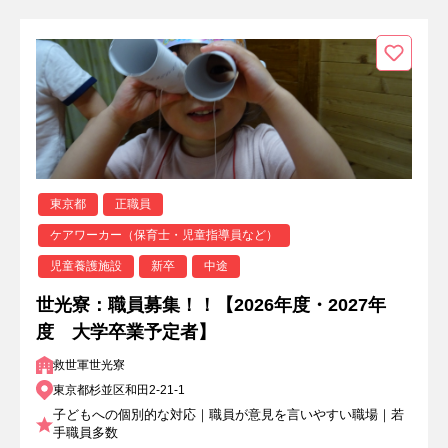
東京都
正職員
ケアワーカー（保育士・児童指導員など）
児童養護施設
新卒
中途
世光寮：職員募集！！【2026年度・2027年
度 大学卒業予定者】
救世軍世光寮
東京都杉並区和田2-21-1
子どもへの個別的な対応｜職員が意見を言いやすい職場｜若
手職員多数