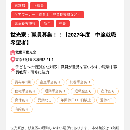
東京都
正職員
ケアワーカー（保育士・児童指導員など）
児童養護施設
新卒
中途
世光寮：職員募集！！【2027年度 中途就職
希望者】
救世軍世光寮
東京都杉並区和田2-21-1
子どもへの個別的な対応｜職員が意見を言いやすい職場｜職
員教育・研修に注力
賞与年2回
宿直手当あり
扶養手当あり
住宅手当あり
通勤手当あり
退職金あり
産休あり
育休あり
異動なし
年間休日110日以上
週休2日
有給あり
世光寮は、杉並区の通勤しやすい場所にあります。 本体施設は３階建