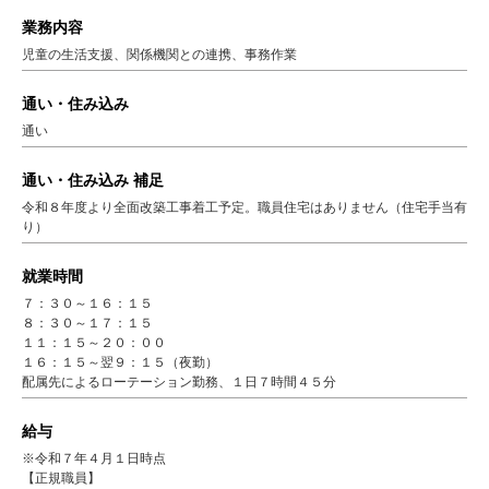
業務内容
児童の生活支援、関係機関との連携、事務作業
通い・住み込み
通い
通い・住み込み 補足
令和８年度より全面改築工事着工予定。職員住宅はありません（住宅手当有
り）
就業時間
７：３０～１６：１５
８：３０～１７：１５
１１：１５～２０：００
１６：１５～翌９：１５（夜勤）
配属先によるローテーション勤務、１日７時間４５分
給与
※令和７年４月１日時点
【正規職員】