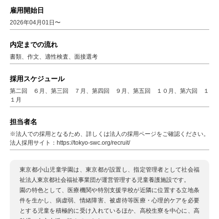
雇用開始日
2026年04月01日〜
内定までの流れ
書類、作文、適性検査、面接選考
採用スケジュール
第二回 ６月、第三回 ７月、第四回 ９月、第五回 １０月、第六回 １
１月
担当者名
※法人での採用となるため、詳しくは法人の採用ページをご確認ください。
法人採用サイト：https://tokyo-swc.org/recruit/
東京都小山児童学園は、東京都が設置し、指定管理者として社会福
祉法人東京都社会福祉事業団が運営管理する児童養護施設です。
園の特色として、医療機関や特別支援学校が近隣に位置する立地条
件を生かし、病虚弱、情緒障害、被虐待等医療・心理的ケアを必要
とする児童を積極的に受け入れているほか、高校生寮を中心に、高