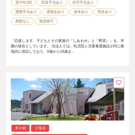
賞与年2回
宿直手当あり
住宅手当あり
通勤手当あり
退職金あり
産休あり
育休あり
異動なし
無資格可
「応援します、子どもとその家族の『しあわせ』と『希望』」を、学
園の使命としています。 当法人では、乳児院と児童養護施設が同じ敷
地内に併設しており、0歳から18歳ま…
東京都
正職員