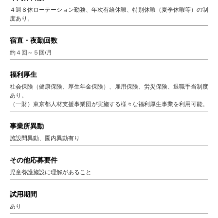
４週８休ローテーション勤務、年次有給休暇、特別休暇（夏季休暇等）の制
度あり。
宿直・夜勤回数
約４回～５回/月
福利厚生
社会保険（健康保険、厚生年金保険）、雇用保険、労災保険、退職手当制度
あり。
（一財）東京都人材支援事業団が実施する様々な福利厚生事業を利用可能。
事業所異動
施設間異動、園内異動有り
その他応募要件
児童養護施設に理解があること
試用期間
あり