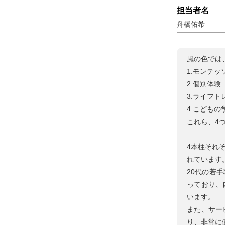
担当者名
舟橋佑希
風の色では
1.モンテッ
2.個別体
3.ライフ
4.こどもの
これら、4
4本柱それ
れています
20代の若
っており、
います。
また、サー
り、非常に