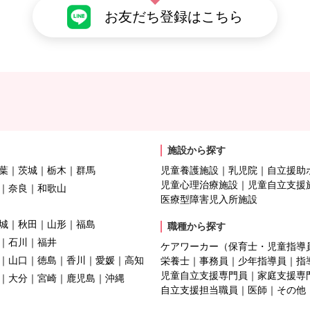
お友だち登録はこちら
施設から探す
葉
茨城
栃木
群馬
児童養護施設
乳児院
自立援助
児童心理治療施設
児童自立支援
奈良
和歌山
医療型障害児入所施設
城
秋田
山形
福島
職種から探す
石川
福井
ケアワーカー（保育士・児童指導
山口
徳島
香川
愛媛
高知
栄養士
事務員
少年指導員
指
児童自立支援専門員
家庭支援専
大分
宮崎
鹿児島
沖縄
自立支援担当職員
医師
その他