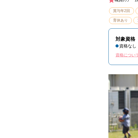
賞与年2回
育休あり
対象資格
資格なし
資格につい