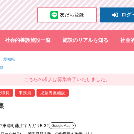
ログ
友だち登録
社会的養護施設一覧
施設のリアルを知る
社会
愛知県
県
こちらの求人は募集終了いたしました。
正職員
事務員
児童養護施設
集
東浦町藤江字カガリ5-32
GoogleMap
ムワークが良い｜若手職員多数｜労働環境の改善に注力