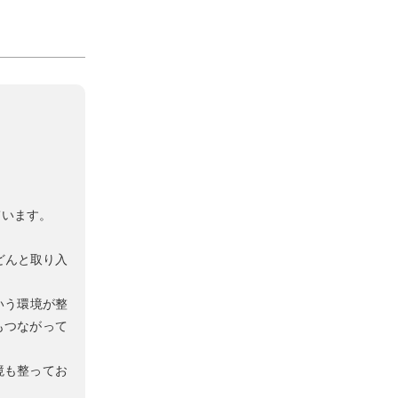
ています。
どんと取り入
いう環境が整
もつながって
境も整ってお