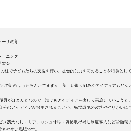
、
ソーリ教育
験
トレーニング
学習会
つの柱で子どもたちの支援を行い、総合的な力を高めることを特徴とし
ぞれで計画はもちろんたてますが、新しい取り組みやアイディアもどん
。
手職員がほとんどなので、誰でもアイディアを出して実施していこうと
自分のアイディアが採用されることが、職場環境の改善ややりがいに
ビス残業なし・リフレッシュ休暇・資格取得補助制度導入など労働環
働きやすい職場です。