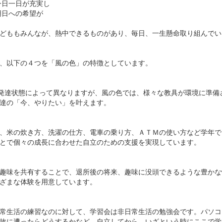
今日一日が充実し
明日への希望が
どももみんなが、熱中できるものがあり、毎日、一生懸命取り組んでい
、以下の４つを「風の色」の特徴としています。
の発達状態によって異なりますが、風の色では、様々な教具が環境に準備
達の「今、やりたい」を叶えます。
、米の炊き方、洗濯の仕方、電車の乗り方、ＡＴＭの使い方など学年で
とで個々の成長に合わせた自立のための支援を実現しています。
趣味を共有することで、退所後の将来、趣味に没頭できるような豊かな
ざまな体験を用意しています。
常生活の練習なのに対して、学習会は非日常生活の勉強会です。パソコ
故に遭ったらどうするかなど、自立してから、いざという時にここで学