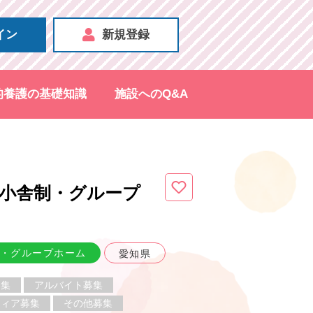
イン
新規登録
的養護の基礎知識
施設へのQ&A
小舎制・グループ
・グループホーム
愛知県
募集
アルバイト募集
ティア募集
その他募集