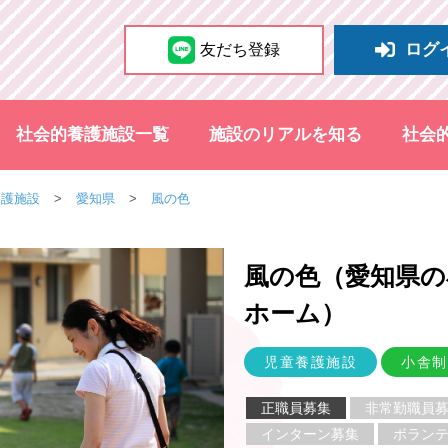
ログ
友だち登録
社会的養護施設一覧
施設のリアルを知る
社会
養護施設
愛知県
風の色
風の色（愛知県
の
ホーム
）
児童養護施設
小舎制
正職員募集
非常勤職員
インターン募集
ボラン