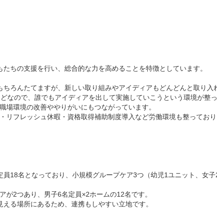
】
もたちの支援を行い、総合的な力を高めることを特徴としています。
もちろんたてますが、新しい取り組みやアイディアもどんどんと取り入
んどなので、誰でもアイディアを出して実施していこうという環境が整
職場環境の改善ややりがいにもつながっています。
・リフレッシュ休暇・資格取得補助制度導入など労働環境も整っており
定員18名となっており、小規模グループケア3つ（幼児1ユニット、女子
アが2つあり、男子6名定員×2ホームの12名です。
見える場所にあるため、連携もしやすい立地です。