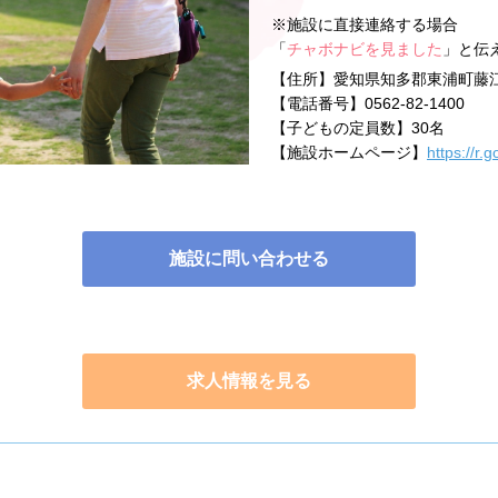
※施設に直接連絡する場合
「
チャボナビを見ました
」と伝
【住所】
愛知県知多郡東浦町藤江
【電話番号】
0562-82-1400
【子どもの定員数】
30名
【施設ホームページ】
https://r.
施設に問い合わせる
求人情報を見る