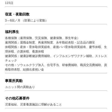
115日
宿直・夜勤回数
3～6回／月 （部署により変動）
福利厚生
各種保険（雇用保険、労災保険、健康保険、厚生年金）
雇用関係：退職金制度、再雇用制度、永年勤続表彰・記念品の贈呈
休暇関係：産休・育休取得実績有、産後パパ育休取得実績有、慶弔休暇、生
理休暇、介護休暇、看護休暇
健康関係：健康診断健診費用補助、インフルエンザワクチン補助、ストレス
チェック
その他：ソウェルクラブ加入、住宅手当、研修費補助、職員交流費補助、資
格取得表彰、結婚出産祝い金
事業所異動
ユニット間の異動あり
その他応募要件
児童福祉、児童養護施設に理解があること