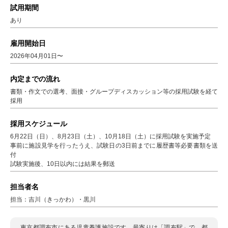
試用期間
あり
雇用開始日
2026年04月01日〜
内定までの流れ
書類・作文での選考、面接・グループディスカッション等の採用試験を経て
採用
採用スケジュール
6月22日（日）、8月23日（土）、10月18日（土）に採用試験を実施予定
事前に施設見学を行ったうえ、試験日の3日前までに履歴書等必要書類を送
付
試験実施後、10日以内には結果を郵送
担当者名
担当：吉川（きっかわ）・黒川
東京都調布市にある児童養護施設です。最寄りは「調布駅」で、都