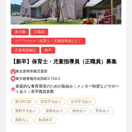
東京都
正職員
ケアワーカー（保育士・児童指導員など）
児童養護施設
新卒
【新卒】保育士・児童指導員（正職員）募集
東京恵明学園児童部
東京都青梅市友田町2-714-1
家庭的な養育環境のための取組み｜メンター制度などサポー
トあり｜若手職員多数
賞与年2回
宿直手当あり
住宅手当あり
通勤手当あり
退職金あり
産休あり
育休あり
異動なし
無資格可