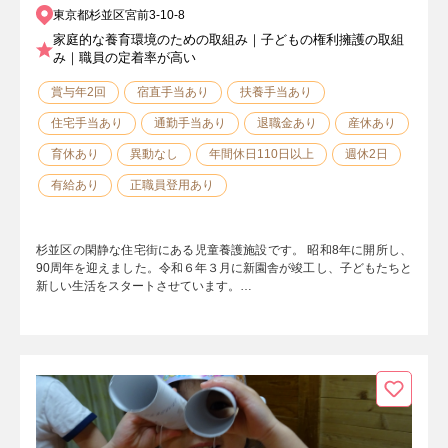
東京都杉並区宮前3-10-8
家庭的な養育環境のための取組み｜子どもの権利擁護の取組
み｜職員の定着率が高い
賞与年2回
宿直手当あり
扶養手当あり
住宅手当あり
通勤手当あり
退職金あり
産休あり
育休あり
異動なし
年間休日110日以上
週休2日
有給あり
正職員登用あり
杉並区の閑静な住宅街にある児童養護施設です。 昭和8年に開所し、
90周年を迎えました。令和６年３月に新園舎が竣工し、子どもたちと
新しい生活をスタートさせています。…