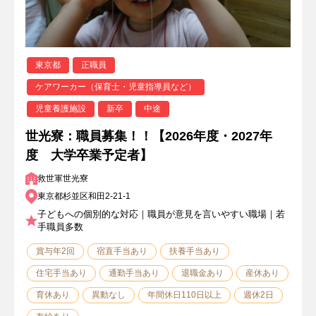
東京都
正職員
ケアワーカー（保育士・児童指導員など）
児童養護施設
新卒
中途
世光寮：職員募集！！【2026年度・2027年
度 大学卒業予定者】
救世軍世光寮
東京都杉並区和田2-21-1
子どもへの個別的な対応｜職員が意見を言いやすい職場｜若
手職員多数
賞与年2回
宿直手当あり
扶養手当あり
住宅手当あり
通勤手当あり
退職金あり
産休あり
育休あり
異動なし
年間休日110日以上
週休2日