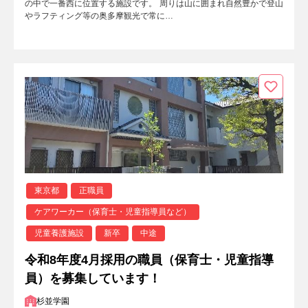
の中で一番西に位置する施設です。 周りは山に囲まれ自然豊かで登山
やラフティング等の奥多摩観光で常に…
東京都
正職員
ケアワーカー（保育士・児童指導員など）
児童養護施設
新卒
中途
令和8年度4月採用の職員（保育士・児童指導
員）を募集しています！
杉並学園