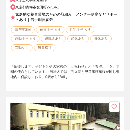
東京都青梅市友田町2-714-1
家庭的な養育環境のための取組み｜メンター制度などサポー
トあり｜若手職員多数
賞与年2回
宿直手当あり
住宅手当あり
通勤手当あり
退職金あり
産休あり
育休あり
異動なし
無資格可
「応援します、子どもとその家族の『しあわせ』と『希望』」を、学
園の使命としています。 当法人では、乳児院と児童養護施設が同じ敷
地内に併設しており、0歳から18歳ま…