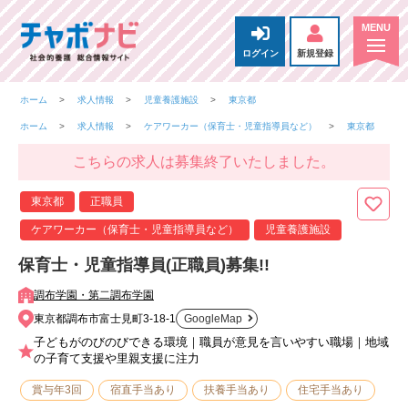
ログイン
新規登録
ホーム
求人情報
児童養護施設
東京都
ホーム
求人情報
ケアワーカー（保育士・児童指導員など）
東京都
こちらの求人は募集終了いたしました。
東京都
正職員
ケアワーカー（保育士・児童指導員など）
児童養護施設
保育士・児童指導員(正職員)募集!!
調布学園・第二調布学園
東京都調布市富士見町3-18-1
GoogleMap
子どもがのびのびできる環境｜職員が意見を言いやすい職場｜地域
の子育て支援や里親支援に注力
賞与年3回
宿直手当あり
扶養手当あり
住宅手当あり