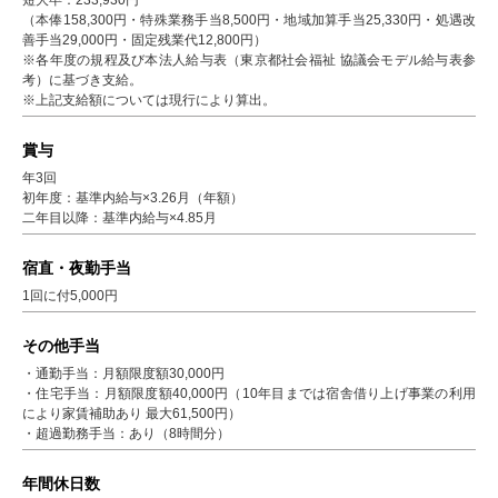
短大卒：233,930円
（本俸158,300円・特殊業務手当8,500円・地域加算手当25,330円・処遇改
善手当29,000円・固定残業代12,800円）
※各年度の規程及び本法人給与表（東京都社会福祉 協議会モデル給与表参
考）に基づき支給。
※上記支給額については現行により算出。
賞与
年3回
初年度：基準内給与×3.26月（年額）
二年目以降：基準内給与×4.85月
宿直・夜勤手当
1回に付5,000円
その他手当
・通勤手当：月額限度額30,000円
・住宅手当：月額限度額40,000円（10年目までは宿舎借り上げ事業の利用
により家賃補助あり 最大61,500円）
・超過勤務手当：あり（8時間分）
年間休日数