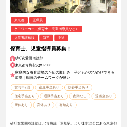
東京都
正職員
ケアワーカー（保育士・児童指導員など）
児童養護施設
新卒
中途
保育士、児童指導員募集！
砂町友愛園 養護部
東京都青梅市沢井1-506
家庭的な養育環境のための取組み｜子どもがのびのびできる
環境｜職員のチームワークが良い
賞与年2回
宿直手当あり
扶養手当あり
住宅手当あり
通勤手当あり
夜勤なし
退職金あり
産休あり
育休あり
有給あり
砂町友愛園養護部はJR青梅線「軍畑駅」より徒歩12分にある東京都