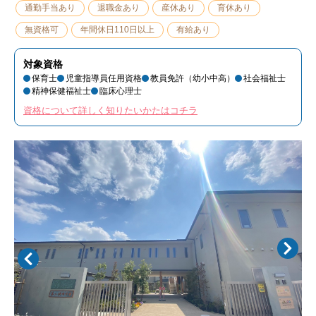
通勤手当あり
退職金あり
産休あり
育休あり
無資格可
年間休日110日以上
有給あり
対象資格
保育士
児童指導員任用資格
教員免許（幼小中高）
社会福祉士
精神保健福祉士
臨床心理士
資格について詳しく知りたいかたはコチラ