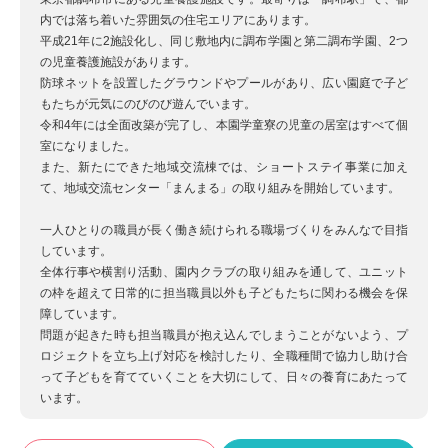
内では落ち着いた雰囲気の住宅エリアにあります。
平成21年に2施設化し、同じ敷地内に調布学園と第二調布学園、2つ
の児童養護施設があります。
防球ネットを設置したグラウンドやプールがあり、広い園庭で子ど
もたちが元気にのびのび遊んでいます。
令和4年には全面改築が完了し、本園学童寮の児童の居室はすべて個
室になりました。
また、新たにできた地域交流棟では、ショートステイ事業に加え
て、地域交流センター「まんまる」の取り組みを開始しています。
一人ひとりの職員が長く働き続けられる職場づくりをみんなで目指
しています。
全体行事や横割り活動、園内クラブの取り組みを通して、ユニット
の枠を超えて日常的に担当職員以外も子どもたちに関わる機会を保
障しています。
問題が起きた時も担当職員が抱え込んでしまうことがないよう、プ
ロジェクトを立ち上げ対応を検討したり、全職種間で協力し助け合
って子どもを育てていくことを大切にして、日々の養育にあたって
います。