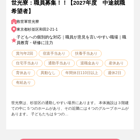
世光寮：職員募集！！【2027年度 中途就職
希望者】
救世軍世光寮
東京都杉並区和田2-21-1
子どもへの個別的な対応｜職員が意見を言いやすい職場｜職
員教育・研修に注力
賞与年2回
宿直手当あり
扶養手当あり
住宅手当あり
通勤手当あり
退職金あり
産休あり
育休あり
異動なし
年間休日110日以上
週休2日
有給あり
世光寮は、杉並区の通勤しやすい場所にあります。 本体施設は３階建
ての中に５つのホームがあり、その近隣には４つのグループホームが
あります。 子どもたちは９つの…