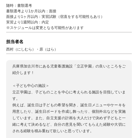
随時：書類選考
書類選考より1か月以内：面接
面接より1ヶ月以内：実習試験（宿直をする可能性もあり）
実習より1週間以内：内定
※スケジュールは変更となる可能性があります
担当者名
西村（にしむら）・原（はら）
兵庫県加古川市にある児童養護施設「立正学園」の良いところをご
紹介します！
＜子ども中心の施設＞
立正学園は、子どものことを中心に考えられる施設を目指していま
す。
例えば、誕生日は子どもの希望を聞き、誕生日メニューやケーキを
用意したり、誕生日ボードを作成し飾ったり、個別外出などを実施
しています。また、自立支援の計画を大人だけで決めず子どもと一
緒に考えて決めるなど、自分の意見を聞いてもらえた経験や大切に
される経験を積み重ねて欲しいと思っています。