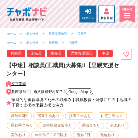
ログイン
新規登録
ホーム
求人情報
児童養護施設
兵庫県
ホーム
求人情報
指導員
兵庫県
兵庫県
正職員
指導員
児童養護施設
中途
【中途】相談員(正職員)大募集!!【里親支援セ
ンター】
立正学園
兵庫県加古川市八幡町野村617-4
GoogleMap
家庭的な養育環境のための取組み｜職員教育・研修に注力｜地域の
子育て支援や里親支援に注力
賞与年3回
宿直手当あり
扶養手当あり
住宅手当あり
通勤手当あり
資格取得支援あり
退職金あり
産休あり
育休あり
年間休日110日以上
週休2日
有給あり