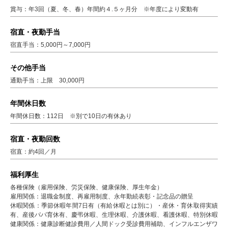
賞与：年3回（夏、冬、春）年間約４.５ヶ月分 ※年度により変動有
宿直・夜勤手当
宿直手当：5,000円～7,000円
その他手当
通勤手当：上限 30,000円
年間休日数
年間休日数：112日 ※別で10日の有休あり
宿直・夜勤回数
宿直：約4回／月
福利厚生
各種保険（雇用保険、労災保険、健康保険、厚生年金）
雇用関係：退職金制度、再雇用制度、永年勤続表彰・記念品の贈呈
休暇関係：季節休暇年間7日有（有給休暇とは別に）・産休・育休取得実績
有、産後パパ育休有、慶弔休暇、生理休暇、介護休暇、看護休暇、特別休暇
健康関係：健康診断健診費用／人間ドック受診費用補助、インフルエンザワ