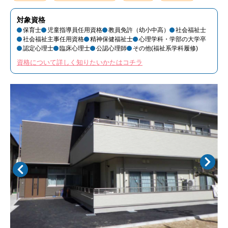
対象資格
保育士
児童指導員任用資格
教員免許（幼小中高）
社会福祉士
社会福祉主事任用資格
精神保健福祉士
心理学科・学部の大学卒
認定心理士
臨床心理士
公認心理師
その他(福祉系学科履修)
資格について詳しく知りたいかたはコチラ