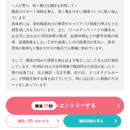
＜人が育ち、長く働ける施設を目指して＞
職員のサポート体制を整え、長く働きやすい職場づくりに取り組ん
でいます。
具体的には、新任職員向けの教育やキャリアパス制度の導入など人
材育成に力を入れています。また、ゴールデンウィークや夏休み、
お正月に合わせた特別休暇の取得、結婚休暇などの慶弔休暇の取
得、超過勤務をしない工夫や超過した分の残業代の支払い、産休・
育休の取得など働きやすさの観点でも整備に努めています。
そして、職員が悩みや課題を抱え込まず孤立しない工夫も試行錯誤
しています。年4回の法人の合同研修で職員同士の交流があったり、
朝の会議では、法人施設（立正学園、虹の丘、さつき子どもホー
ム）が情報交換する場を設けていたり、時にはお互いに勤務のサポ
ートをしあっています。
30
エントリーする
簡単
秒
施設に問い合わせる
施設詳細を見る