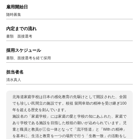
雇用開始日
随時募集
内定までの流れ
書類 面接選考
採用スケジュール
書類、面接選考を経て採用
担当者名
清水真人
北海道家庭学校は日本の感化教育の先駆けとして開設された、全国
でも珍しい民間立の施設です。校祖 留岡幸助の精神を受け継ぎ100
年を超える歴史を刻んでいます。
施設名の「家庭学校」には家庭の愛と学校の知にあふれた、家庭で
あり学校である施設を目指した校祖の願いが込められています。児
童と職員と教員が三位一体となって「流汗悟道」と「With の精神」
を基本に、生活と教育を一つの場所で行う「生教一致」の活動をし