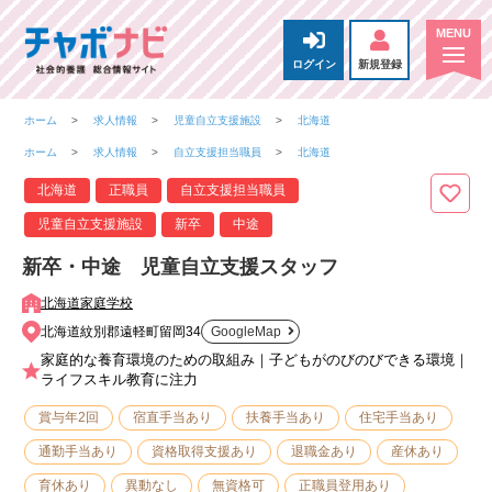
ログイン
新規登録
ホーム
求人情報
児童自立支援施設
北海道
ホーム
求人情報
自立支援担当職員
北海道
北海道
正職員
自立支援担当職員
児童自立支援施設
新卒
中途
新卒・中途 児童自立支援スタッフ
北海道家庭学校
北海道紋別郡遠軽町留岡34
GoogleMap
家庭的な養育環境のための取組み｜子どもがのびのびできる環境｜
ライフスキル教育に注力
賞与年2回
宿直手当あり
扶養手当あり
住宅手当あり
通勤手当あり
資格取得支援あり
退職金あり
産休あり
育休あり
異動なし
無資格可
正職員登用あり