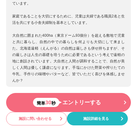
ています。
家庭であることを大切にするために、児童は夫婦である職員2名と生
活を共にする小舎夫婦制を基本としています。
大自然に囲まれた400ha（東京ドーム93個分）を超える敷地で児童
と共に暮らし、自然の中での暮らしを何よりも大切にして来まし
た。北海道遠軽（えんがる）の自然は厳しさも併せ持ちますが、そ
の厳しさは人生の基礎を培うために必要であるという考えで遠軽の
地に創設されています。大自然と人間が調和することで、自然が美
しく人間は優しく謙虚になります。手塩にかけた野菜や搾りたての
牛乳、手作りの味噌やバターなど、皆でいただく喜びを体感しませ
んか？
30
エントリーする
簡単
秒
施設に問い合わせる
施設詳細を見る