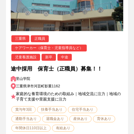
三重県
正職員
ケアワーカー（保育士・児童指導員など）
児童養護施設
新卒
中途
途中採用 保育士（正職員）募集！！
里山学院
三重県津市河芸町影重1162
家庭的な養育環境のための取組み｜地域交流に注力｜地域の
子育て支援や里親支援に注力
賞与年3回
扶養手当あり
住宅手当あり
通勤手当あり
退職金あり
産休あり
育休あり
年間休日110日以上
有給あり