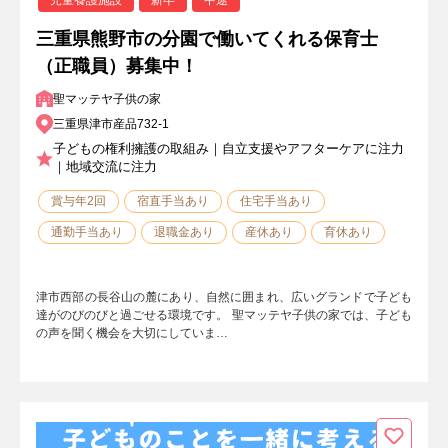
三重県熊野市の分園で働いてくれる保育士
（正職員）募集中！
聖マッテヤ子供の家
三重県津市産品732-1
子どもの権利擁護の取組み｜自立支援やアフターケアに注力
｜地域交流に注力
賞与年2回
宿直手当あり
住宅手当あり
通勤手当あり
退職金あり
産休あり
育休あり
津市西部の長谷山の麓にあり、自然に囲まれ、広いグランドで子ども
達がのびのびと過ごせる環境です。 聖マッテヤ子供の家では、子ども
の声を聞く機会を大切にしていま…