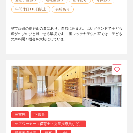
年間休日110日以上
有給あり
津市西部の長谷山の麓にあり、自然に囲まれ、広いグランドで子ども
達がのびのびと過ごせる環境です。 聖マッテヤ子供の家では、子ども
の声を聞く機会を大切にしていま…
三重県
正職員
ケアワーカー（保育士・児童指導員など）
児童養護施設
新卒
中途