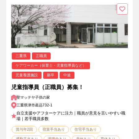
三重県
正職員
ケアワーカー（保育士・児童指導員など）
児童養護施設
新卒
中途
児童指導員（正職員）募集！
聖マッテヤ子供の家
三重県津市産品732-1
自立支援やアフターケアに注力｜職員が意見を言いやすい職
場｜若手職員多数
賞与年2回
宿直手当あり
住宅手当あり
通勤手当あり
退職金あり
産休あり
育休あり