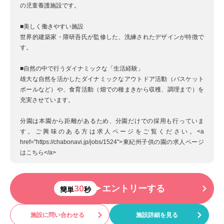
の児童養護施設です。
■美しく働きやすい施設
世界的建築家・隈研吾氏が監修した、洗練されたデザインが特徴で
す。
■自然の中で行うダイナミックな「生活経験」
雄大な自然を活かしたダイナミックなアウトドア活動（バスケット
ボールなど）や、食育活動（畑での種まきから収穫、調理まで）を
充実させています。
分園は本園から距離があるため、分園だけでの採用も行っていま
す。ご興味のある方は求人ページをご覧ください。<a
href="https://chabonavi.jp/jobs/1524">東紀州子供の園の求人ページ
はこちら</a>
30
エントリーする
簡単
秒
施設に問い合わせる
施設詳細を見る