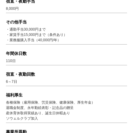
宿直・夜勤手当
8,000円
その他手当
・通勤手当30,000円まで
・家賃手当15,000円まで（条件あり）
・業務服購入手当（40,000円/年）
年間休日数
110日
宿直・夜勤回数
6～7日
福利厚生
各種保険（雇用保険、労災保険、健康保険、厚生年金）
退職金制度、永年勤続表彰・記念品の贈呈
産休育休取得実績あり、誕生日休暇あり
ソウェルクラブ加入
事業所異動