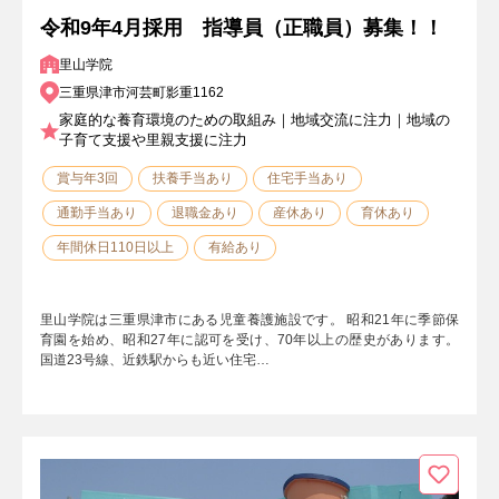
令和9年4月採用 指導員（正職員）募集！！
里山学院
三重県津市河芸町影重1162
家庭的な養育環境のための取組み｜地域交流に注力｜地域の
子育て支援や里親支援に注力
賞与年3回
扶養手当あり
住宅手当あり
通勤手当あり
退職金あり
産休あり
育休あり
年間休日110日以上
有給あり
里山学院は三重県津市にある児童養護施設です。 昭和21年に季節保
育園を始め、昭和27年に認可を受け、70年以上の歴史があります。
国道23号線、近鉄駅からも近い住宅…