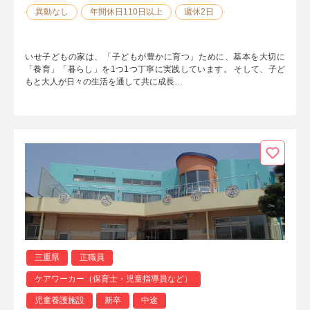
異動なし
年間休日110日以上
週休2日
いせ子どもの家は、「子どもが豊かに育つ」ために、基本を大切に
「養育」「暮らし」を1つ1つ丁寧に実践しています。 そして、子ど
もと大人が日々の生活を通して共に成長…
三重県
正職員
ケアワーカー（保育士・児童指導員など）
児童養護施設
新卒
中途