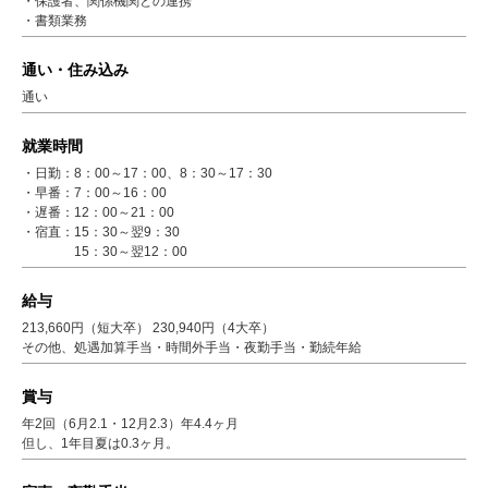
・保護者、関係機関との連携
・書類業務
通い・住み込み
通い
就業時間
・日勤：8：00～17：00、8：30～17：30
・早番：7：00～16：00
・遅番：12：00～21：00
・宿直：15：30～翌9：30
15：30～翌12：00
給与
213,660円（短大卒） 230,940円（4大卒）
その他、処遇加算手当・時間外手当・夜勤手当・勤続年給
賞与
年2回（6月2.1・12月2.3）年4.4ヶ月
但し、1年目夏は0.3ヶ月。