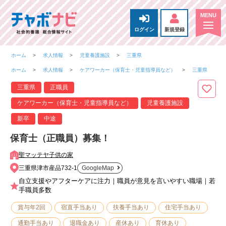
ログイン
新規登録
ホーム
求人情報
児童養護施設
三重県
ホーム
求人情報
ケアワーカー（保育士・児童指導員など）
三重県
三重県
正職員
ケアワーカー（保育士・児童指導員など）
児童養護施設
新卒
中途
保育士（正職員）募集！
聖マッテヤ子供の家
三重県津市産品732-1
GoogleMap
自立支援やアフターケアに注力｜職員が意見を言いやすい職場｜若
手職員多数
賞与年2回
宿直手当あり
扶養手当あり
住宅手当あり
通勤手当あり
退職金あり
産休あり
育休あり