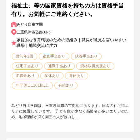
福祉士、等の国家資格を持ちの方は資格手当
有り。お気軽にご連絡ください。
みどり自由学園
三重県津市乙部33-5
家庭的な養育環境のための取組み｜職員が意見を言いやすい
職場｜地域交流に注力
賞与年2回
宿直手当あり
扶養手当あり
住宅手当あり
通勤手当あり
資格取得支援あり
退職金あり
産休あり
育休あり
年間休日110日以上
有給あり
みどり自由学園は、三重県津市の市街地にあります。田舎の住宅街エ
リアに位置しています。 子ども数が少なく高齢者が多いエリアのた
め、地域理解が深く周囲の人が協力し…