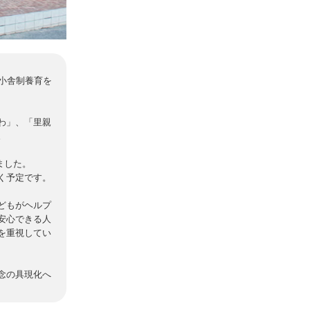
小舎制養育を
わ」、「里親
。
ました。
く予定です。
どもがヘルプ
安心できる人
を重視してい
念の具現化へ