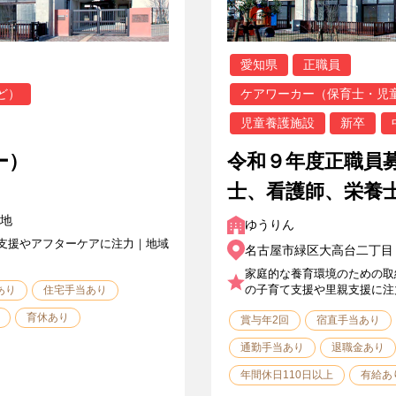
愛知県
正職員
ど）
ケアワーカー（保育士・児
児童養護施設
新卒
ー）
令和９年度正職員
士、看護師、栄養
地
ゆうりん
支援やアフターケアに注力｜地域
名古屋市緑区大高台二丁目
家庭的な養育環境のための取
の子育て支援や里親支援に注
あり
住宅手当あり
育休あり
賞与年2回
宿直手当あり
通勤手当あり
退職金あり
年間休日110日以上
有給あ