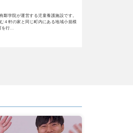
有鄰学院が運営する児童養護施設です。
囲む４軒の家と同じ町内にある地域小規模
育を行…