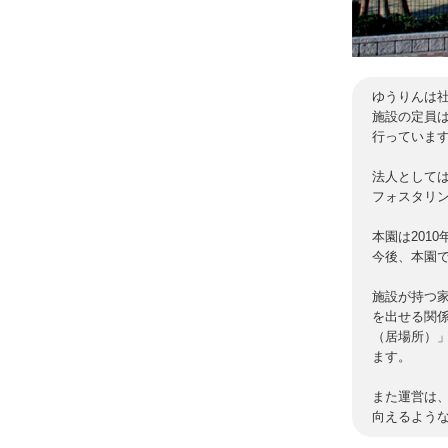
ゆうりんは
施設の定員
行っていま
法人として
フォスタリ
本園は201
今後、本園
施設が持つ
を出せる関
（居場所）
ます。
また運営は
向えるよう