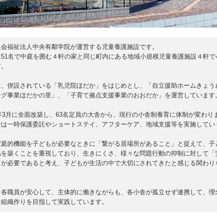
社会福祉法人中央有鄰学院が運営する児童養護施設です。
は51名で中庭を囲む４軒の家と同じ町内にある地域小規模児童養護施設４軒で
す。
は、併設されている「乳児院ほだか」をはじめとし、「自立援助ホームきょう
ング事業ほだかの里」、「子育て拠点支援事業のおおだか」を運営しています
0年3月に全面改築し、63名定員の大舎から、現行の小舎制養育に体制が変わり
では一時保護委託やショートステイ、アフターケア、地域支援等を実施してい
家庭的機能を子どもが必要なときに「繋がる居場所があること」と捉えて、子
係を築くことを重視しており、生きにくさ、様々な問題行動の抑制に対して「
」が必要であると考え、子どもが生活の中で大切にされてきたと感じる関わり
、各職員が安心して、主体的に働きながらも、各小舎が孤立せず連携して、理
な組織作りを目指して実践しています。