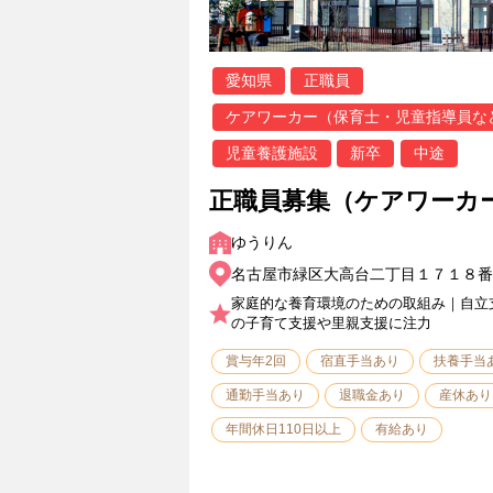
愛知県
正職員
ケアワーカー（保育士・児童指導員な
児童養護施設
新卒
中途
正職員募集（ケアワーカ
ゆうりん
名古屋市緑区大高台二丁目１７１８番
家庭的な養育環境のための取組み｜自立
の子育て支援や里親支援に注力
賞与年2回
宿直手当あり
扶養手当
通勤手当あり
退職金あり
産休あり
年間休日110日以上
有給あり