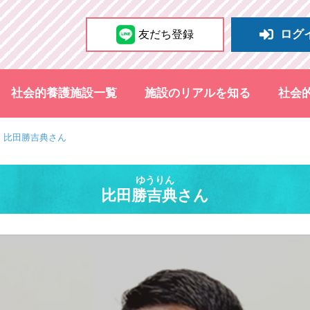
ログ
友だち登録
社会的養護施設一覧
施設のリアルを知る
社会
 比田勝吉典さん
ゆうりん
比田勝吉典さん