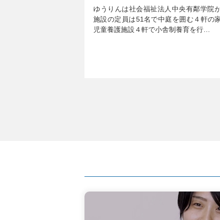
ゆうりんは社会福祉法人中央有鄰学院
施設の定員は51名で中庭を囲む４軒の
児童養護施設４軒で小舎制養育を行…