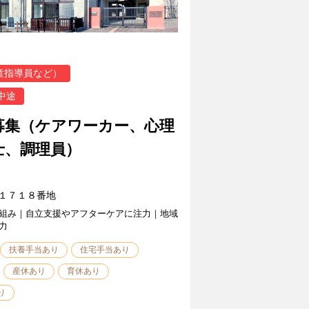
童指導員など）
中途
募集（ケアワーカー、心理
士、調理員）
１７１８番地
組み｜自立支援やアフターケアに注力｜地域
力
扶養手当あり
住宅手当あり
産休あり
育休あり
り