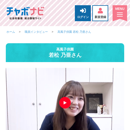
ログイン
新規登録
ホーム
職員インタビュー
高風子供園 若松 乃亜さん
高風子供園
若松 乃亜さん