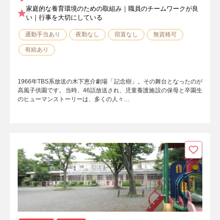
家庭的な養育環境のための取組み｜職員のチームワークが良
い｜行事を大切にしている
通勤手当あり
夜勤なし
宿直なし
無資格可
有給あり
1966年TBS系放送の木下恵介劇場「記念樹」。その舞台となったのが
高風子供園です。当時、46話放送され、児童養護施設の保母と卒園生
のヒューマンストーリーは、多くの人々…