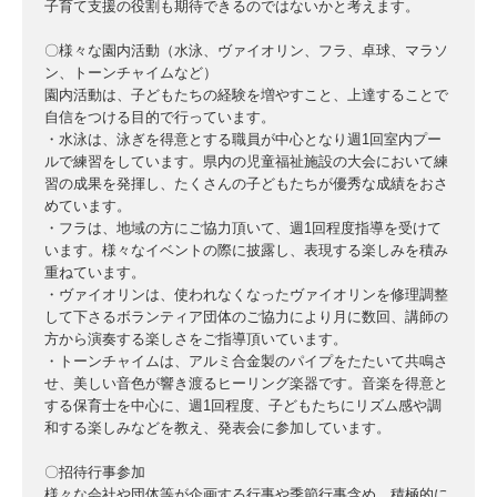
子育て支援の役割も期待できるのではないかと考えます。
〇様々な園内活動（水泳、ヴァイオリン、フラ、卓球、マラソ
ン、トーンチャイムなど）
園内活動は、子どもたちの経験を増やすこと、上達することで
自信をつける目的で行っています。
・水泳は、泳ぎを得意とする職員が中心となり週1回室内プー
ルで練習をしています。県内の児童福祉施設の大会において練
習の成果を発揮し、たくさんの子どもたちが優秀な成績をおさ
めています。
・フラは、地域の方にご協力頂いて、週1回程度指導を受けて
います。様々なイベントの際に披露し、表現する楽しみを積み
重ねています。
・ヴァイオリンは、使われなくなったヴァイオリンを修理調整
して下さるボランティア団体のご協力により月に数回、講師の
方から演奏する楽しさをご指導頂いています。
・トーンチャイムは、アルミ合金製のパイプをたたいて共鳴さ
せ、美しい音色が響き渡るヒーリング楽器です。音楽を得意と
する保育士を中心に、週1回程度、子どもたちにリズム感や調
和する楽しみなどを教え、発表会に参加しています。
〇招待行事参加
様々な会社や団体等が企画する行事や季節行事含め、積極的に