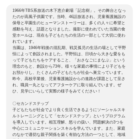
1966年TBS系放送の木下恵介劇場「記念樹」。その舞台となっ
たのが高風子供園です。当時、46話放送され、児童養護施設の
保母と卒園生のヒューマンストーリーは、多くの人々に希望と
感動を与え、話題となりました。撮影に使われていた当園の食
堂ホールは、現在も子どもたちの生活の一部として大切に使わ
れています。
当園は、1946年戦後の混乱期、戦災孤児の生活の場として平野
恒によって創設されました。平野恒は、日頃から大きな愛をも
って子どもたちをケアすること、「おさなごにまなぶ」という
理念のもと、創設から73年。様々な家庭の事情により子どもを
お預かりし、たくさんの子どもたちが社会へ巣立っています。
昨今、高校卒業後、児童養護施設からの進路が課題として呈さ
れ、職員一丸となってアフターケアに取り組んでいます。ぜ
ひ、見学にいらして実際の様子をみてください！
〇セカンドステップ
子どもたちが社会でより良く生活できるようにソーシャルスキ
ルトレーニングとして「セカンドステップ」というプログラム
を導入しています。相互理解、怒りの扱い、問題解決の3つを
中心にコミュニケーションスキルを学んでいます。また、家庭
のなかで適切な親子関係を築く有効な方法の一つとして、地域