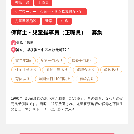
神奈川県
正職員
ケアワーカー（保育士・児童指導員など）
児童養護施設
新卒
中途
保育士・児童指導員（正職員） 募集
高風子供園
神奈川県横浜市中区本牧元町72-1
賞与年2回
宿直手当あり
扶養手当あり
住宅手当あり
通勤手当あり
退職金あり
産休あり
育休あり
年間休日110日以上
有給あり
1966年TBS系放送の木下恵介劇場「記念樹」。その舞台となったのが
高風子供園です。当時、46話放送され、児童養護施設の保母と卒園生
のヒューマンストーリーは、多くの人々…