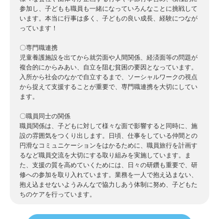
参加し、子どもも職員も一緒になっていろんなことに挑戦して
います。本当に行事は多く、子どもの良い成長、経験につなが
っています！
〇専門職連携
児童養護施設を出てから就労面や人間関係、経済面等の問題が
複合的にからみあい、自立を阻む貧困の要因となっています。
入所から社会のなかで自立するまで、ソーシャルワークの視点
から捉えて支援することが重要で、専門職連携を大切にしてい
ます。
〇職員同士の関係
職員関係は、子どもに対して様々な面で影響すると同時に、施
設の雰囲気をつくり出します。日頃、仕事をしている仲間との
円滑なコミュニケーションをはかるために、職員旅行を計画す
るなど職員交流を大切にする取り組みを実施しています。ま
た、支援の質を高めていくためには、日々の研鑽も重要で、研
修への参加を取り入れています。業務を一人で抱え込まない、
抱え込ませないようみんなで協力しあう体制に努め、子どもた
ちのケアを行っています。