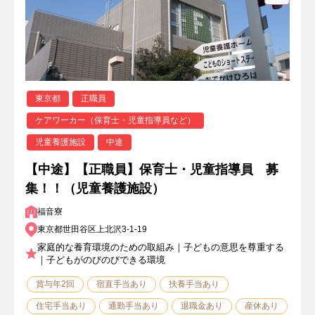
東京都
正職員
ケアワーカー（保育士・児童指導員など）
児童養護施設
中途
【中途】【正職員】保育士・児童指導員 募
集！！（児童養護施設）
福音寮
東京都世田谷区上北沢3-1-19
家庭的な養育環境のための取組み｜子どもの意思を尊重する
｜子どもがのびのびできる環境
賞与年2回
宿直手当あり
扶養手当あり
住宅手当あり
通勤手当あり
退職金あり
産休あり