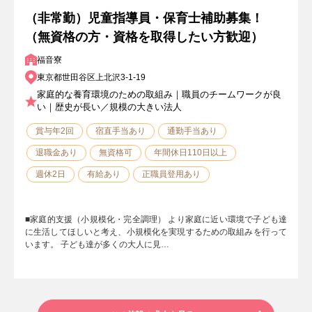
（非常勤）児童指導員・保育士補助募集！
（無資格の方・資格を取得したい方歓迎）
福音寮
東京都世田谷区上北沢3-1-19
家庭的な養育環境のための取組み｜職員のチームワークが良
い｜歴史が長い／規模の大きい法人
賞与年2回
宿直手当あり
通勤手当あり
退職金あり
無資格可
年間休日110日以上
週休2日
有給あり
正職員登用あり
■家庭的支援（小規模化・完全調理） より家庭に近い環境で子ども達
に生活してほしいと考え、小規模化を実現するための取組みを行って
います。 子ども達が多くの大人に見…