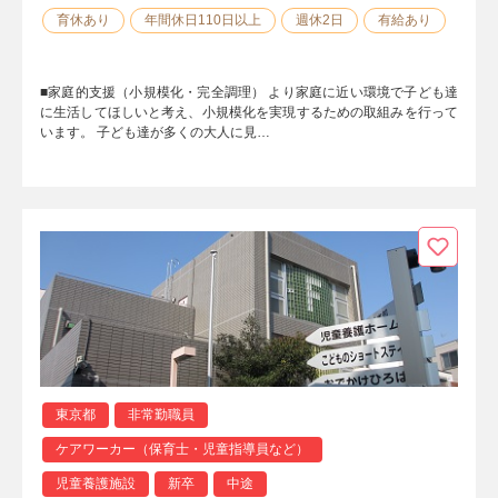
育休あり
年間休日110日以上
週休2日
有給あり
■家庭的支援（小規模化・完全調理） より家庭に近い環境で子ども達
に生活してほしいと考え、小規模化を実現するための取組みを行って
います。 子ども達が多くの大人に見…
東京都
非常勤職員
ケアワーカー（保育士・児童指導員など）
児童養護施設
新卒
中途