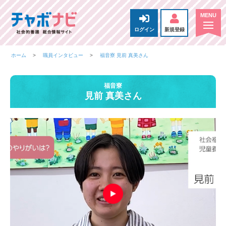
ログイン
新規登録
ホーム
職員インタビュー
福音寮 見前 真美さん
福音寮
見前 真美さん