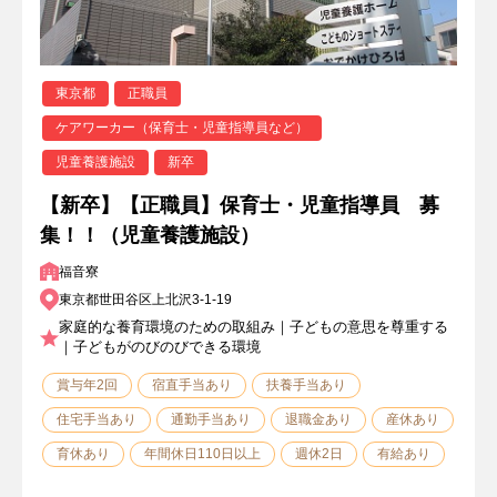
東京都
正職員
ケアワーカー（保育士・児童指導員など）
児童養護施設
新卒
【新卒】【正職員】保育士・児童指導員 募
集！！（児童養護施設）
福音寮
東京都世田谷区上北沢3-1-19
家庭的な養育環境のための取組み｜子どもの意思を尊重する
｜子どもがのびのびできる環境
賞与年2回
宿直手当あり
扶養手当あり
住宅手当あり
通勤手当あり
退職金あり
産休あり
育休あり
年間休日110日以上
週休2日
有給あり