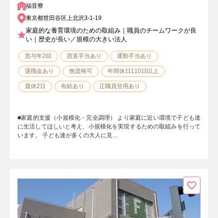
福音寮
東京都世田谷区上北沢3-1-19
家庭的な養育環境のための取組み｜職員のチームワークが良
い｜歴史が長い／規模の大きい法人
賞与年2回
宿直手当あり
通勤手当あり
退職金あり
無資格可
年間休日110日以上
週休2日
有給あり
正職員登用あり
■家庭的支援（小規模化・完全調理） より家庭に近い環境で子ども達
に生活してほしいと考え、小規模化を実現するための取組みを行って
います。 子ども達が多くの大人に見…