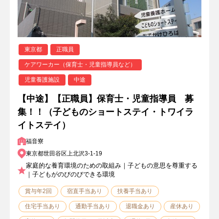
東京都
正職員
ケアワーカー（保育士・児童指導員など）
児童養護施設
中途
【中途】【正職員】保育士・児童指導員 募
集！！（子どものショートステイ・トワイラ
イトステイ）
福音寮
東京都世田谷区上北沢3-1-19
家庭的な養育環境のための取組み｜子どもの意思を尊重する
｜子どもがのびのびできる環境
賞与年2回
宿直手当あり
扶養手当あり
住宅手当あり
通勤手当あり
退職金あり
産休あり