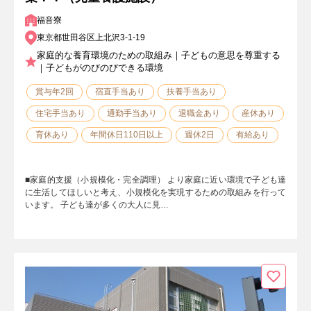
福音寮
東京都世田谷区上北沢3-1-19
家庭的な養育環境のための取組み｜子どもの意思を尊重する
｜子どもがのびのびできる環境
賞与年2回
宿直手当あり
扶養手当あり
住宅手当あり
通勤手当あり
退職金あり
産休あり
育休あり
年間休日110日以上
週休2日
有給あり
■家庭的支援（小規模化・完全調理） より家庭に近い環境で子ども達
に生活してほしいと考え、小規模化を実現するための取組みを行って
います。 子ども達が多くの大人に見…