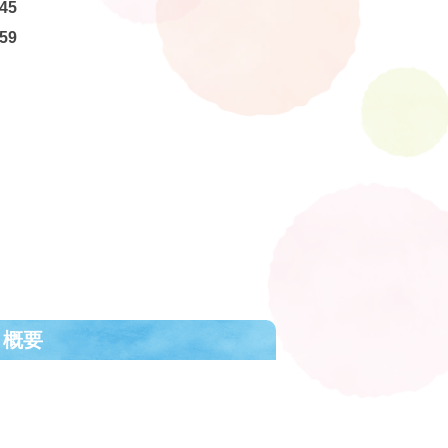
45
59
ト概要