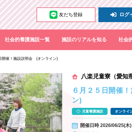
ログ
友だち登録
社会的養護施設一覧
施設のリアルを知る
社会
日開催！施設説明会 (オンライン)
八楽児童寮（愛知
６月２５日開催！
ン)
児童養護施設
オンライン
開催日時 2026/06/25(木) 