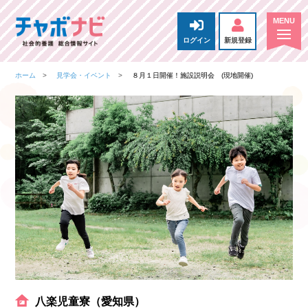
ログイン
新規登録
ホーム
見学会・イベント
８月１日開催！施設説明会 (現地開催)
八楽児童寮（愛知県）