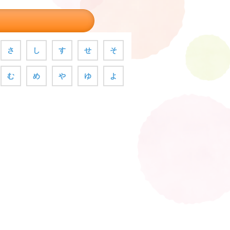
さ
し
す
せ
そ
む
め
や
ゆ
よ