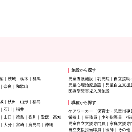
施設から探す
葉
茨城
栃木
群馬
児童養護施設
乳児院
自立援助
児童心理治療施設
児童自立支援
奈良
和歌山
医療型障害児入所施設
城
秋田
山形
福島
職種から探す
石川
福井
ケアワーカー（保育士・児童指導
山口
徳島
香川
愛媛
高知
栄養士
事務員
少年指導員
指
児童自立支援専門員
家庭支援専
大分
宮崎
鹿児島
沖縄
自立支援担当職員
医師
その他