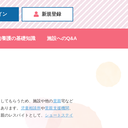
イン
新規登録
的養護の基礎知識
施設へのQ&A
をしてもらうため、施設や他の
里親
宅など
もあります。
児童相談所
や
里親支援機関
、
る親のレスパイトとして、
ショートステイ