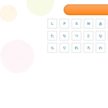
L
P
S
W
あ
た
ち
つ
と
な
ら
り
れ
ろ
わ