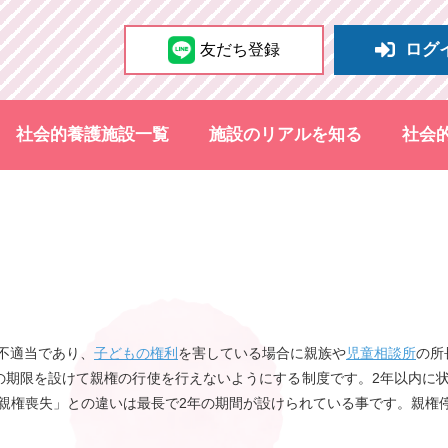
ログ
友だち登録
社会的養護施設一覧
施設のリアルを知る
社会
不適当であり、
子どもの権利
を害している場合に親族や
児童相談所
の所
の期限を設けて親権の行使を行えないようにする制度です。2年以内に
親権喪失」との違いは最長で2年の期間が設けられている事です。親権停止