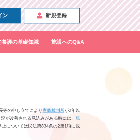
イン
新規登録
的養護の基礎知識
施設へのQ&A
長等の申し立てにより
家庭裁判所
が2年以
状況が改善される見込みがある時には、
親
については民法第834条の2第1項に規