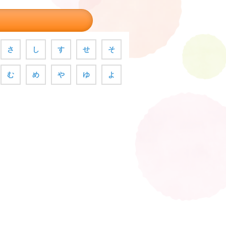
さ
し
す
せ
そ
む
め
や
ゆ
よ