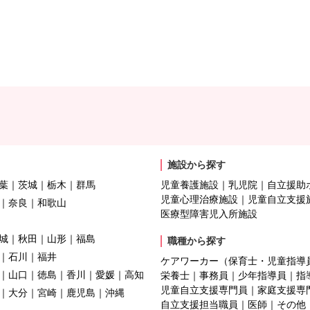
施設から探す
葉
茨城
栃木
群馬
児童養護施設
乳児院
自立援助
児童心理治療施設
児童自立支援
奈良
和歌山
医療型障害児入所施設
城
秋田
山形
福島
職種から探す
石川
福井
ケアワーカー（保育士・児童指導
山口
徳島
香川
愛媛
高知
栄養士
事務員
少年指導員
指
児童自立支援専門員
家庭支援専
大分
宮崎
鹿児島
沖縄
自立支援担当職員
医師
その他