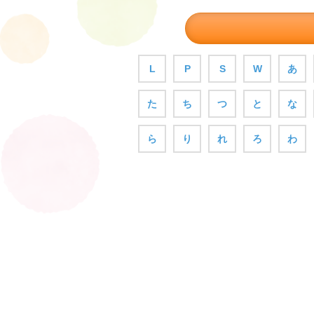
L
P
S
W
あ
た
ち
つ
と
な
ら
り
れ
ろ
わ