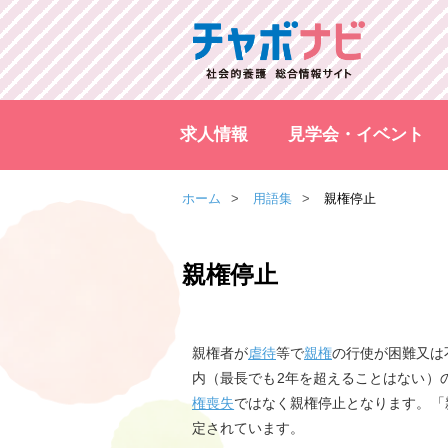
求人情報
見学会・イベント
ホーム
用語集
親権停止
親権停止
親権者が
虐待
等で
親権
の行使が困難又は
内（最長でも2年を超えることはない）
権喪失
ではなく親権停止となります。「
定されています。