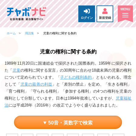
ログイン
新規登録
ホーム
用語集
児童の権利に関する条約
児童の権利に関する条約
1989年11月20日に国連総会で採択された国際条約。1959年に採択され
た「
児童
の権利に関する宣言」の30周年に合わせ18歳未満の児童の権利
について定められています。「
子どもの権利条約
」ともいわれる。理念
として「
児童の最善の利益
」と「差別の禁止」を定め、「生きる権利」
「育つ権利」「守られる権利」「参加する権利」の4つの権利を児童の
権利として分類しています。日本は1994年批准していますが、
児童福祉
法
には平成28年（2016年）の改正でようやく盛り込まれました。
50音・英数字で検索