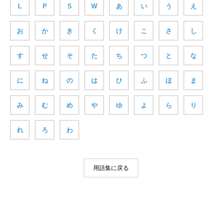
L
P
S
W
あ
い
う
え
お
か
き
く
け
こ
さ
し
す
せ
そ
た
ち
つ
と
な
に
ね
の
は
ひ
ふ
ほ
ま
み
む
め
や
ゆ
よ
ら
り
れ
ろ
わ
用語集に戻る