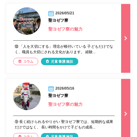
2026/05/21
聖ヨゼフ寮
聖ヨゼフ寮の魅力
⑩ 「人を大切にする」理念が根付いている 子どもだけでな
く、職員も大切にされる文化があります。 経験...
コラム
児童養護施設
2026/05/16
聖ヨゼフ寮
聖ヨゼフ寮の魅力
⑨ 長く続けられるやりがい 聖ヨゼフ寮では、短期的な成果
だけではなく、 長い時間をかけて子どもの成長...
コラム
児童養護施設