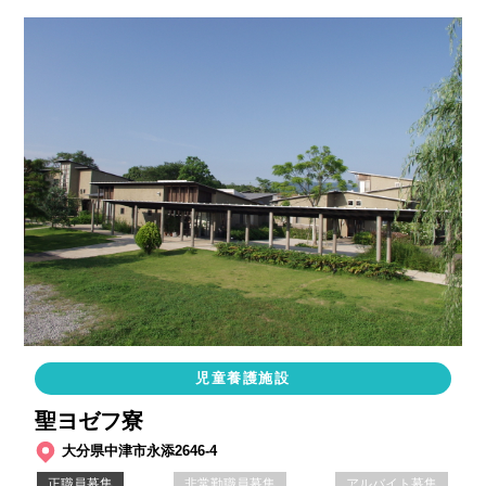
児童養護施設
聖ヨゼフ寮
大分県中津市永添2646-4
正職員募集
非常勤職員募集
アルバイト募集