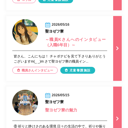
2026/05/16
聖ヨゼフ寮
～職員Kさんへのインタビュー
（入職6年目）～
皆さん、こんにちは！ チャボナビを見て下さりありがとう
ございますm(_ _)m さて聖ヨゼフ寮の職員イン...
職員さんインタビュー
児童養護施設
2026/05/15
聖ヨゼフ寮
聖ヨゼフ寮の魅力
⑧ 祈りと静けさのある環境 日々の生活の中で、祈りや振り