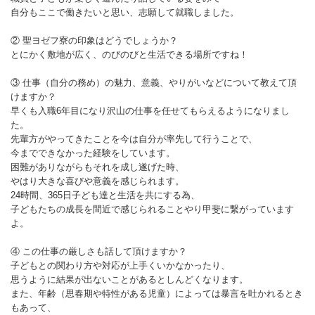
自分もここで働きたいと思い、志願して就職しました。
② 聖ヨゼフ寮の印象はどうでしょうか？
とにかく敷地が広く、のびのびと生活できる場所ですね！
③ 仕事（自分の務め）の魅力、意義、やりがいなどについて教えて頂
けますか？
早くも入職6年目になり沢山の仕事を任せてもらえるようになりまし
た。
先輩方がやってきたことを今は自分が率先して行うことで、
今までできなかった経験をしています。
困難がありながらもそれを成し遂げた時、
やはり大きな喜びや意義を感じられます。
24時間、365日子ども達と生活を共にする為、
子どもたちの成長を間近で感じられることやり甲斐に繋がっています
よ。
④ この仕事の厳しさも話して頂けますか？
子どもとの関わり方や対応が上手くいかなかったり、
思うように結果が出ないことがあるとしんどくなります。
また、年齢（思春期や特性がある児童）によっては暴言を吐かれるとき
もあって、