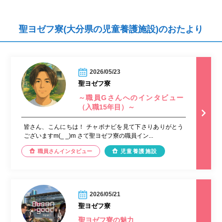
聖ヨゼフ寮(大分県の児童養護施設)のおたより
2026/05/23
聖ヨゼフ寮
～職員Gさんへのインタビュー
（入職15年目）～
皆さん、こんにちは！ チャボナビを見て下さりありがとう
ございますm(_ _)m さて聖ヨゼフ寮の職員イン...
職員さんインタビュー
児童養護施設
2026/05/21
聖ヨゼフ寮
聖ヨゼフ寮の魅力