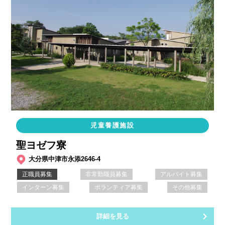
児童養護施設
聖ヨゼフ寮
大分県中津市永添2646-4
正職員募集
非常勤職員募集
アルバイト募集
インターン募集
ボランティア募集
その他募集
詳細を見る