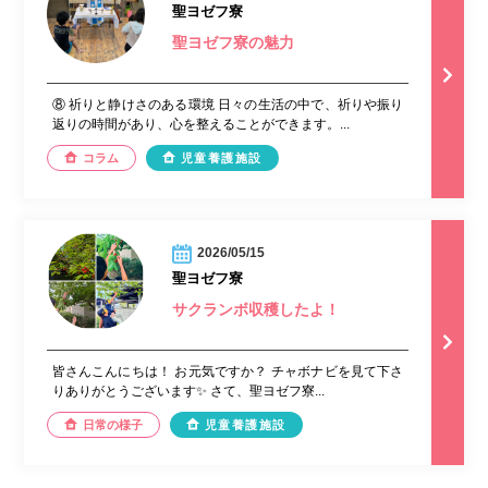
聖ヨゼフ寮
聖ヨゼフ寮の魅力
⑧ 祈りと静けさのある環境 日々の生活の中で、祈りや振り
返りの時間があり、心を整えることができます。...
コラム
児童養護施設
2026/05/15
聖ヨゼフ寮
サクランボ収穫したよ！
皆さんこんにちは！ お元気ですか？ チャボナビを見て下さ
りありがとうございます✨ さて、聖ヨゼフ寮...
日常の様子
児童養護施設