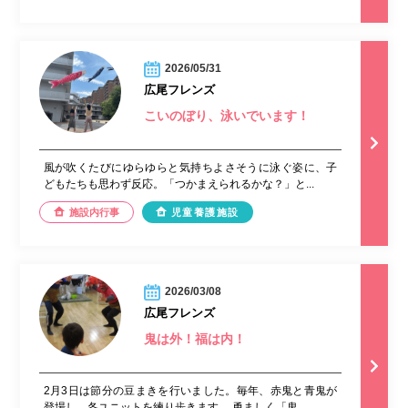
2026/05/31
広尾フレンズ
こいのぼり、泳いでいます！
風が吹くたびにゆらゆらと気持ちよさそうに泳ぐ姿に、子
どもたちも思わず反応。「つかまえられるかな？」と...
施設内行事
児童養護施設
2026/03/08
広尾フレンズ
鬼は外！福は内！
2月3日は節分の豆まきを行いました。毎年、赤鬼と青鬼が
登場し、各ユニットを練り歩きます。 勇ましく「鬼...