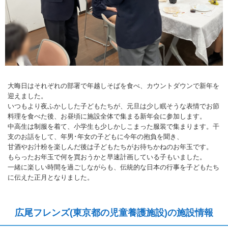
大晦日はそれぞれの部署で年越しそばを食べ、カウントダウンで新年を
迎えました。
いつもより夜ふかしした子どもたちが、元旦は少し眠そうな表情でお節
料理を食べた後、お昼頃に施設全体で集まる新年会に参加します。
中高生は制服を着て、小学生も少しかしこまった服装で集まります。干
支のお話をして、年男･年女の子どもに今年の抱負を聞き、
甘酒やお汁粉を楽しんだ後は子どもたちがお待ちかねのお年玉です。
もらったお年玉で何を買おうかと早速計画している子もいました。
一緒に楽しい時間を過ごしながらも、伝統的な日本の行事を子どもたち
に伝えた正月となりました。
広尾フレンズ(東京都の児童養護施設)の施設情報