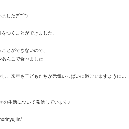
た(*´꒳`*)
餅をつくことができました。
ることができないので、
やあんこで食べました
謝し、来年も子どもたちが元気いっぱいに過ごせますように…
で日々の生活について発信しています♪
orinyujiin/