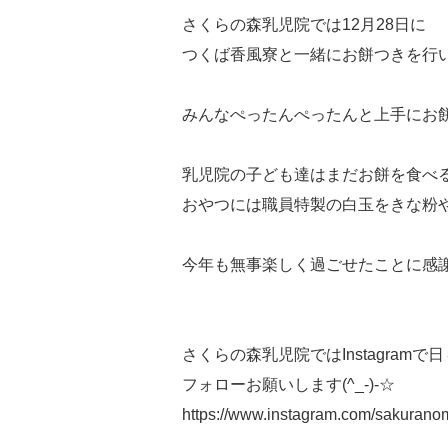
さくらの森乳児院では12月28日に
つくば香風寮と一緒にお餅つきを行いまし
みんなぺったんぺったんと上手にお
乳児院の子ども達はまだお餅を食べ
おやつには職員特製の白玉をきな粉
今年も無事楽しく過ごせたことに感
さくらの森乳児院ではInstagram
フォローお願いします(^_-)-☆
https://www.instagram.com/sakuranom