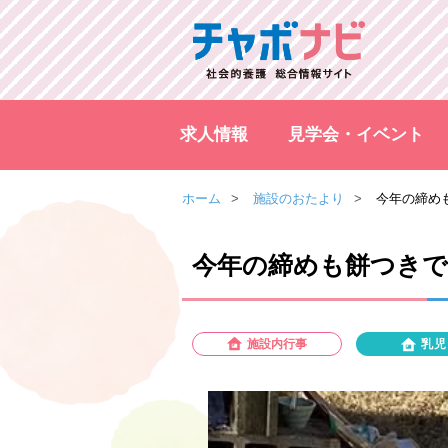
求人情報
見学会・イベント
ホーム
施設のおたより
今年の締め
今年の締めも餅つきで
施設内行事
乳児