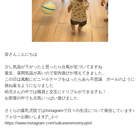
皆さんこんにちは
少し気温が下がったと思ったら台風が近づいてますね
最近、昼間気温が高いので室内遊びが増えてきました。
この日は風船にビニールテープをはったらあら不思議 ボールのように
跳ね返るようになりました
幼児さんの中では職員と交互にドリブルができる子も！
お部屋の中でも元気いっぱい遊びました
さくらの森乳児院ではInstagramで日々の生活について発信しています♪
フォローお願いします(^_-)-☆
https://www.instagram.com/sakuranomorinyujiin/