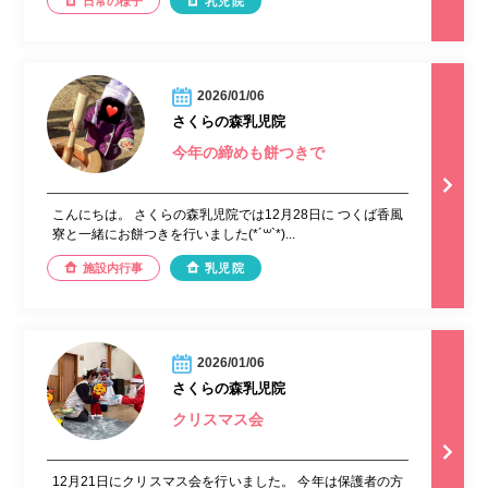
日常の様子
乳児院
2026/01/06
さくらの森乳児院
今年の締めも餅つきで
こんにちは。 さくらの森乳児院では12月28日に つくば香風
寮と一緒にお餅つきを行いました(*´꒳`*)...
施設内行事
乳児院
2026/01/06
さくらの森乳児院
クリスマス会
12月21日にクリスマス会を行いました。 今年は保護者の方