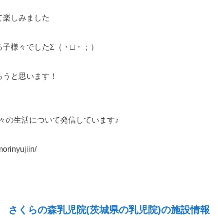
て楽しみました
子様々でしたΣ（・□・；）
ろうと思います！
で日々の生活について発信しています♪
orinyujiin/
さくらの森乳児院(茨城県の乳児院)の施設情報