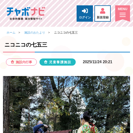
ログイン
新規登録
ホーム
施設のおたより
ニコニコの七五三
ニコニコの七五三
2025/11/24 20:21
施設内行事
児童養護施設