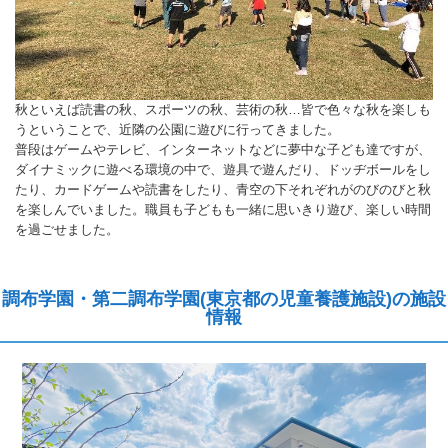
秋といえば読書の秋、スポーツの秋、芸術の秋…皆で色々な秋を楽しも
うということで、近隣の公園に遊びに行ってきました。
普段はゲームやテレビ、インターネットなどに夢中な子ども達ですが、
ダイナミックに遊べる環境の中で、遊具で遊んだり、ドッヂボールをし
たり、カードゲームや読書をしたり、青空の下それぞれがのびのびと秋
を楽しんでいました。職員も子どもも一緒に思いきり遊び、楽しい時間
を過ごせました。
調布学園・第二調布学園(東京都の児童養護施設)の施設
情報