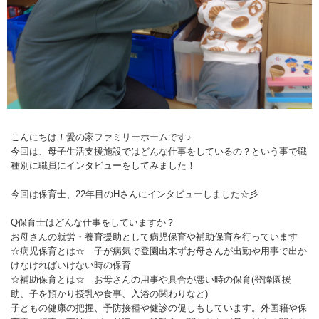
こんにちは！愛の家ファミリーホームです♪
今回は、母子生活支援施設ではどんな仕事をしているの？という事で職
種別に職員にインタビューをしてみました！
今回は保育士、22年目のHさんにインタビューしました☆彡
Q保育士はどんな仕事をしていますか？
お母さんの就労・養育援助として病児保育や補助保育を行っています
☆病児保育とは☆ 子が病気で登園出来ずお母さんが出勤や用事で出か
けなければいけない時の保育
☆補助保育とは☆ お母さんの用事や具合が悪い時の保育(登降園援
助、子を預かり授乳や食事、入浴の関わりなど)
子どもの健康の把握、予防接種や健診の促しもしています。外国籍や保