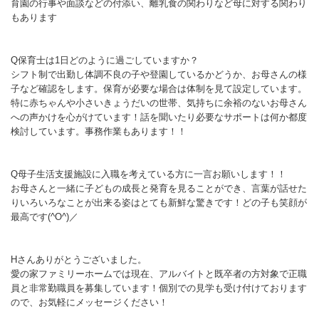
育園の行事や面談などの付添い、離乳食の関わりなど母に対する関わり
もあります
Q保育士は1日どのように過ごしていますか？
シフト制で出勤し体調不良の子や登園しているかどうか、お母さんの様
子など確認をします。保育が必要な場合は体制を見て設定しています。
特に赤ちゃんや小さいきょうだいの世帯、気持ちに余裕のないお母さん
への声かけを心がけています！話を聞いたり必要なサポートは何か都度
検討しています。事務作業もあります！！
Q母子生活支援施設に入職を考えている方に一言お願いします！！
お母さんと一緒に子どもの成長と発育を見ることができ、言葉が話せた
りいろいろなことが出来る姿はとても新鮮な驚きです！どの子も笑顔が
最高です(^O^)／
Hさんありがとうございました。
愛の家ファミリーホームでは現在、アルバイトと既卒者の方対象で正職
員と非常勤職員を募集しています！個別での見学も受け付けております
ので、お気軽にメッセージください！