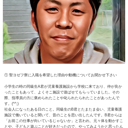
① 聖ヨゼフ寮に入職を希望した理由や動機についてお聞かせ下さい
小学生の時の同級生A君が児童養護施設から学校に来ており、仲が良か
ったこともあって、よくそこ施設で遊ばせてもらっていました。その
際、指導員の方に褒められたことや叱られたられたことがあったんで
す。(^^;)
社会人になったある日のこと。同級生のB君とたまたま会い、児童養護
施設で働いていると聞いて、昔のことを思い出したんです。B君からは
「お前この仕事が向いているじゃないか」と言われ、元々体を動かすこ
とや、子どもと遊ぶことが好きだったので、やってみようかと思ったん