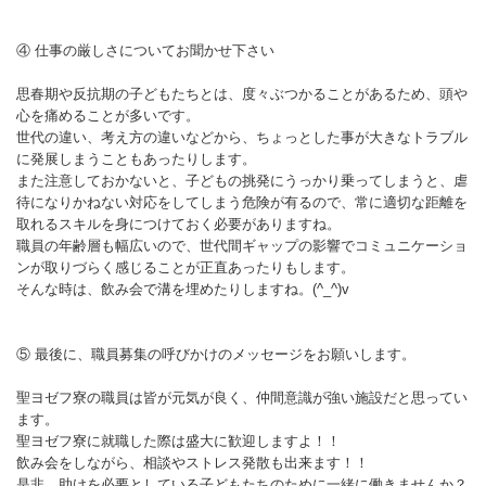
④ 仕事の厳しさについてお聞かせ下さい
思春期や反抗期の子どもたちとは、度々ぶつかることがあるため、頭や
心を痛めることが多いです。
世代の違い、考え方の違いなどから、ちょっとした事が大きなトラブル
に発展しまうこともあったりします。
また注意しておかないと、子どもの挑発にうっかり乗ってしまうと、虐
待になりかねない対応をしてしまう危険が有るので、常に適切な距離を
取れるスキルを身につけておく必要がありますね。
職員の年齢層も幅広いので、世代間ギャップの影響でコミュニケーショ
ンが取りづらく感じることが正直あったりもします。
そんな時は、飲み会で溝を埋めたりしますね。(^_^)v
⑤ 最後に、職員募集の呼びかけのメッセージをお願いします。
聖ヨゼフ寮の職員は皆が元気が良く、仲間意識が強い施設だと思ってい
ます。
聖ヨゼフ寮に就職した際は盛大に歓迎しますよ！！
飲み会をしながら、相談やストレス発散も出来ます！！
是非、助けを必要としている子どもたちのために一緒に働きませんか？