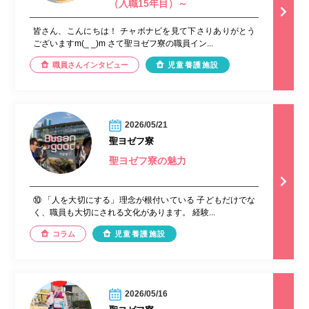
（入職15年目）～
皆さん、こんにちは！ チャボナビを見て下さりありがとう
ございますm(_ _)m さて聖ヨゼフ寮の職員イン...
職員さんインタビュー
児童養護施設
2026/05/21
聖ヨゼフ寮
聖ヨゼフ寮の魅力
⑩ 「人を大切にする」理念が根付いている 子どもだけでな
く、職員も大切にされる文化があります。 経験...
コラム
児童養護施設
2026/05/16