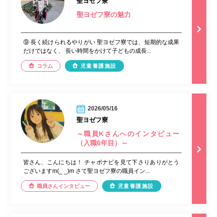
聖ヨゼフ寮
聖ヨゼフ寮の魅力
⑨ 長く続けられるやりがい 聖ヨゼフ寮では、短期的な成果
だけではなく、 長い時間をかけて子どもの成長...
コラム
児童養護施設
2026/05/16
聖ヨゼフ寮
～職員Kさんへのインタビュー
（入職6年目）～
皆さん、こんにちは！ チャボナビを見て下さりありがとう
ございますm(_ _)m さて聖ヨゼフ寮の職員イン...
職員さんインタビュー
児童養護施設