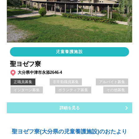
児童養護施設
聖ヨゼフ寮
大分県中津市永添2646-4
正職員募集
非常勤職員募集
アルバイト募集
インターン募集
ボランティア募集
その他募集
詳細を見る
聖ヨゼフ寮(大分県の児童養護施設)のおたより