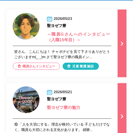
2026/05/23
聖ヨゼフ寮
～職員Gさんへのインタビュー
（入職15年目）～
皆さん、こんにちは！ チャボナビを見て下さりありがとう
ございますm(_ _)m さて聖ヨゼフ寮の職員イン...
職員さんインタビュー
児童養護施設
2026/05/21
聖ヨゼフ寮
聖ヨゼフ寮の魅力
⑩ 「人を大切にする」理念が根付いている 子どもだけでな
く、職員も大切にされる文化があります。 経験...