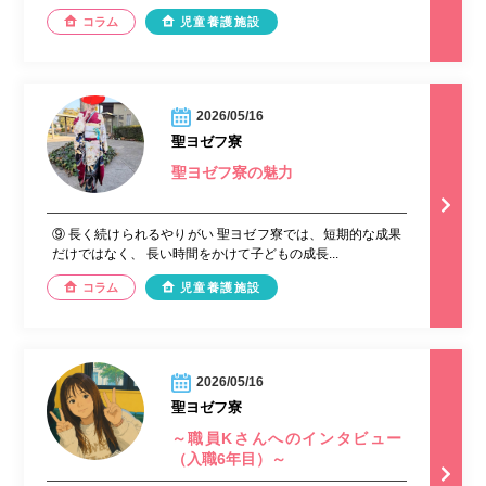
コラム
児童養護施設
2026/05/16
聖ヨゼフ寮
聖ヨゼフ寮の魅力
⑨ 長く続けられるやりがい 聖ヨゼフ寮では、短期的な成果
だけではなく、 長い時間をかけて子どもの成長...
コラム
児童養護施設
2026/05/16
聖ヨゼフ寮
～職員Kさんへのインタビュー
（入職6年目）～