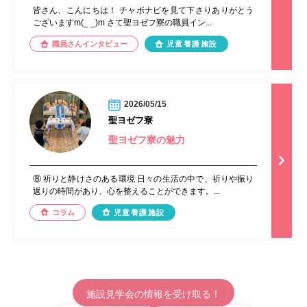
皆さん、こんにちは！ チャボナビを見て下さりありがとう
ございますm(_ _)m さて聖ヨゼフ寮の職員イン...
職員さんインタビュー
児童養護施設
2026/05/15
聖ヨゼフ寮
聖ヨゼフ寮の魅力
⑧ 祈りと静けさのある環境 日々の生活の中で、祈りや振り
返りの時間があり、心を整えることができます。...
コラム
児童養護施設
施設見学会の情報を受け取る！