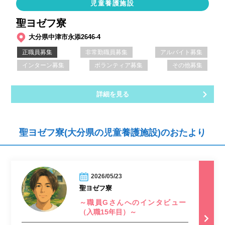
児童養護施設
聖ヨゼフ寮
大分県中津市永添2646-4
正職員募集
非常勤職員募集
アルバイト募集
インターン募集
ボランティア募集
その他募集
詳細を見る
聖ヨゼフ寮(大分県の児童養護施設)のおたより
2026/05/23
聖ヨゼフ寮
～職員Gさんへのインタビュー
（入職15年目）～