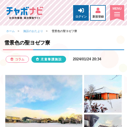
ログイン
新規登録
ホーム
施設のおたより
雪景色の聖ヨゼフ寮
雪景色の聖ヨゼフ寮
2024/01/24 20:34
コラム
児童養護施設