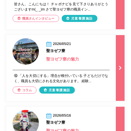
皆さん、こんにちは！ チャボナビを見て下さりありがとう
ございますm(_ _)m さて聖ヨゼフ寮の職員イン...
職員さんインタビュー
児童養護施設
2026/05/21
聖ヨゼフ寮
聖ヨゼフ寮の魅力
⑩ 「人を大切にする」理念が根付いている 子どもだけでな
く、職員も大切にされる文化があります。 経験...
コラム
児童養護施設
2026/05/16
聖ヨゼフ寮
聖ヨゼフ寮の魅力