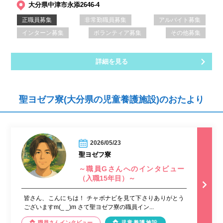
大分県中津市永添2646-4
正職員募集
非常勤職員募集
アルバイト募集
インターン募集
ボランティア募集
その他募集
詳細を見る
聖ヨゼフ寮(大分県の児童養護施設)のおたより
2026/05/23
聖ヨゼフ寮
～職員Gさんへのインタビュー
（入職15年目）～
皆さん、こんにちは！ チャボナビを見て下さりありがとう
ございますm(_ _)m さて聖ヨゼフ寮の職員イン...
職員さんインタビュー
児童養護施設