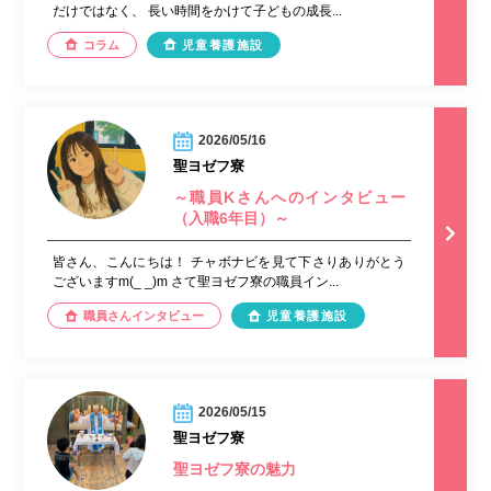
だけではなく、 長い時間をかけて子どもの成長...
コラム
児童養護施設
2026/05/16
聖ヨゼフ寮
～職員Kさんへのインタビュー
（入職6年目）～
皆さん、こんにちは！ チャボナビを見て下さりありがとう
ございますm(_ _)m さて聖ヨゼフ寮の職員イン...
職員さんインタビュー
児童養護施設
2026/05/15
聖ヨゼフ寮
聖ヨゼフ寮の魅力