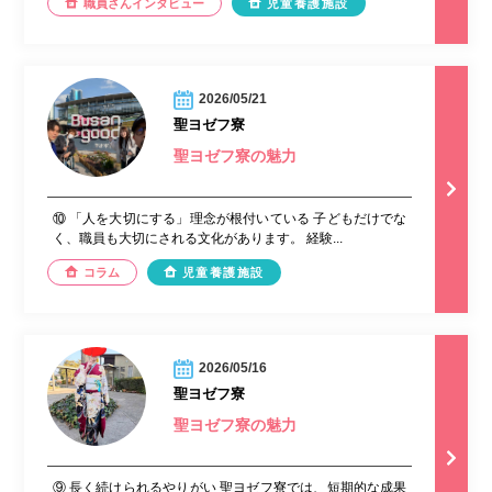
職員さんインタビュー
児童養護施設
2026/05/21
聖ヨゼフ寮
聖ヨゼフ寮の魅力
⑩ 「人を大切にする」理念が根付いている 子どもだけでな
く、職員も大切にされる文化があります。 経験...
コラム
児童養護施設
2026/05/16
聖ヨゼフ寮
聖ヨゼフ寮の魅力
⑨ 長く続けられるやりがい 聖ヨゼフ寮では、短期的な成果