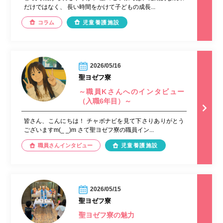
だけではなく、 長い時間をかけて子どもの成長...
コラム
児童養護施設
2026/05/16
聖ヨゼフ寮
～職員Kさんへのインタビュー
（入職6年目）～
皆さん、こんにちは！ チャボナビを見て下さりありがとう
ございますm(_ _)m さて聖ヨゼフ寮の職員イン...
職員さんインタビュー
児童養護施設
2026/05/15
聖ヨゼフ寮
聖ヨゼフ寮の魅力