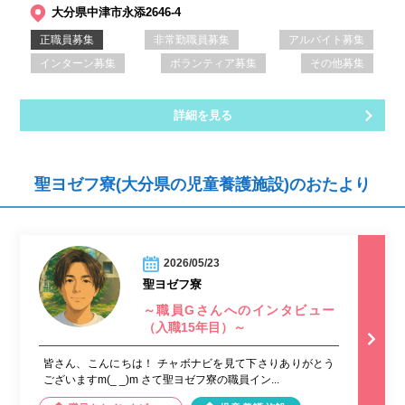
大分県中津市永添2646-4
正職員募集
非常勤職員募集
アルバイト募集
インターン募集
ボランティア募集
その他募集
詳細を見る
聖ヨゼフ寮(大分県の児童養護施設)のおたより
2026/05/23
聖ヨゼフ寮
～職員Gさんへのインタビュー
（入職15年目）～
皆さん、こんにちは！ チャボナビを見て下さりありがとう
ございますm(_ _)m さて聖ヨゼフ寮の職員イン...