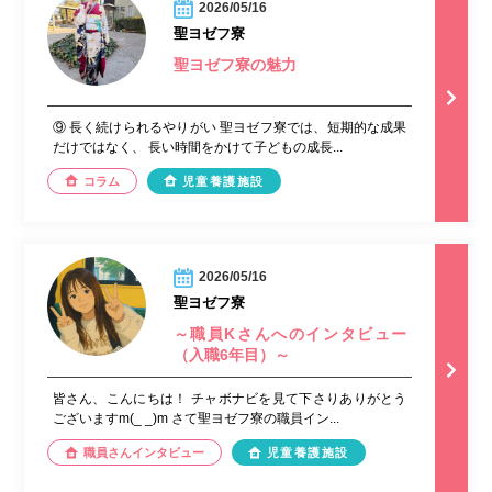
2026/05/16
聖ヨゼフ寮
聖ヨゼフ寮の魅力
⑨ 長く続けられるやりがい 聖ヨゼフ寮では、短期的な成果
だけではなく、 長い時間をかけて子どもの成長...
コラム
児童養護施設
2026/05/16
聖ヨゼフ寮
～職員Kさんへのインタビュー
（入職6年目）～
皆さん、こんにちは！ チャボナビを見て下さりありがとう
ございますm(_ _)m さて聖ヨゼフ寮の職員イン...
職員さんインタビュー
児童養護施設