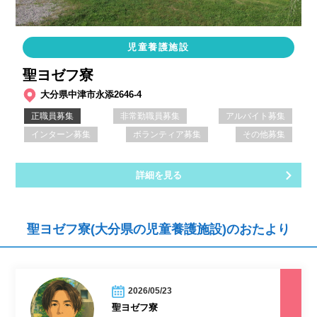
児童養護施設
聖ヨゼフ寮
大分県中津市永添2646-4
正職員募集
非常勤職員募集
アルバイト募集
インターン募集
ボランティア募集
その他募集
詳細を見る
聖ヨゼフ寮(大分県の児童養護施設)のおたより
2026/05/23
聖ヨゼフ寮