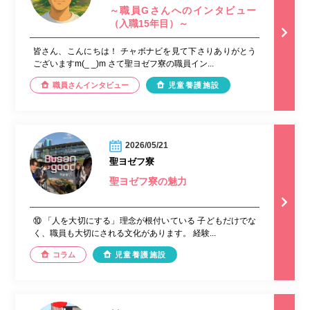
～職員Gさんへのインタビュー
（入職15年目）～
皆さん、こんにちは！ チャボナビを見て下さりありがとう
ございますm(_ _)m さて聖ヨゼフ寮の職員イン...
職員さんインタビュー
児童養護施設
2026/05/21
聖ヨゼフ寮
聖ヨゼフ寮の魅力
⑩ 「人を大切にする」理念が根付いている 子どもだけでな
く、職員も大切にされる文化があります。 経験...
コラム
児童養護施設