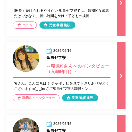
⑨ 長く続けられるやりがい 聖ヨゼフ寮では、短期的な成果
だけではなく、 長い時間をかけて子どもの成長...
コラム
児童養護施設
2026/05/16
聖ヨゼフ寮
～職員Kさんへのインタビュー
（入職6年目）～
皆さん、こんにちは！ チャボナビを見て下さりありがとう
ございますm(_ _)m さて聖ヨゼフ寮の職員イン...
職員さんインタビュー
児童養護施設
2026/05/15
聖ヨゼフ寮