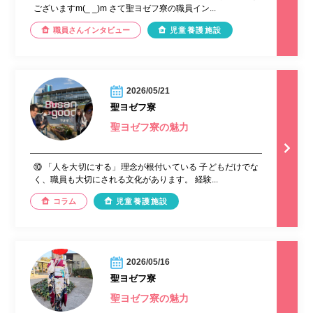
ございますm(_ _)m さて聖ヨゼフ寮の職員イン...
職員さんインタビュー
児童養護施設
2026/05/21
聖ヨゼフ寮
聖ヨゼフ寮の魅力
⑩ 「人を大切にする」理念が根付いている 子どもだけでな
く、職員も大切にされる文化があります。 経験...
コラム
児童養護施設
2026/05/16
聖ヨゼフ寮
聖ヨゼフ寮の魅力