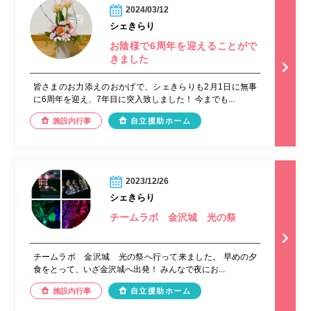
2024/03/12
シェきらり
お陰様で6周年を迎えることがで
きました
皆さまのお力添えのおかげで、シェきらりも2月1日に無事
に6周年を迎え、7年目に突入致しました！ 今までも...
施設内行事
自立援助ホーム
2023/12/26
シェきらり
チームラボ 金沢城 光の祭
チームラボ 金沢城 光の祭へ行って来ました。 早めの夕
食をとって、いざ金沢城へ出発！ みんなで夜にお...
施設内行事
自立援助ホーム