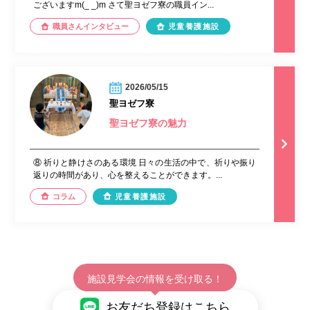
ございますm(_ _)m さて聖ヨゼフ寮の職員イン...
職員さんインタビュー
児童養護施設
2026/05/15
聖ヨゼフ寮
聖ヨゼフ寮の魅力
⑧ 祈りと静けさのある環境 日々の生活の中で、祈りや振り
返りの時間があり、心を整えることができます。...
コラム
児童養護施設
施設見学会の情報を受け取る！
お友だち登録はこちら