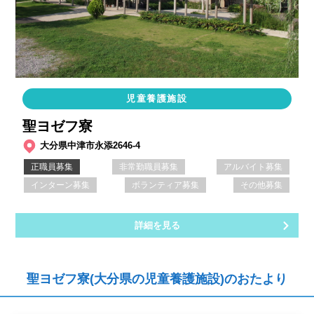
児童養護施設
聖ヨゼフ寮
大分県中津市永添2646-4
正職員募集
非常勤職員募集
アルバイト募集
インターン募集
ボランティア募集
その他募集
詳細を見る
聖ヨゼフ寮(大分県の児童養護施設)のおたより