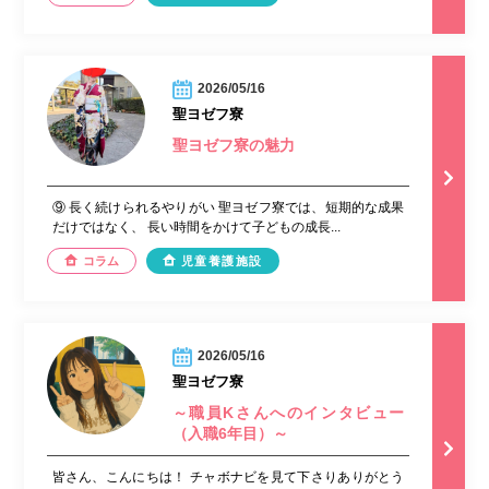
2026/05/16
聖ヨゼフ寮
聖ヨゼフ寮の魅力
⑨ 長く続けられるやりがい 聖ヨゼフ寮では、短期的な成果
だけではなく、 長い時間をかけて子どもの成長...
コラム
児童養護施設
2026/05/16
聖ヨゼフ寮
～職員Kさんへのインタビュー
（入職6年目）～
皆さん、こんにちは！ チャボナビを見て下さりありがとう