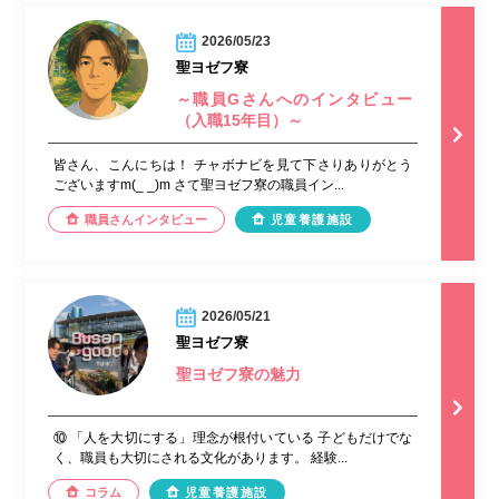
2026/05/23
聖ヨゼフ寮
～職員Gさんへのインタビュー
（入職15年目）～
皆さん、こんにちは！ チャボナビを見て下さりありがとう
ございますm(_ _)m さて聖ヨゼフ寮の職員イン...
職員さんインタビュー
児童養護施設
2026/05/21
聖ヨゼフ寮
聖ヨゼフ寮の魅力
⑩ 「人を大切にする」理念が根付いている 子どもだけでな
く、職員も大切にされる文化があります。 経験...
コラム
児童養護施設